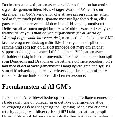
Det interessante ved gamemasters er, at deres funktion har ændret
sig en del gennem tiden. Hvis vi tager World of Warcraft som
eksempel, var GM’s kendte for ofte at tage pis på spillerne, enten
ved at flytte rundt på ting, spawne monstre lige foran dem, eller
ganske enkelt bare ved at slå dem ihjel fuldstændig umotiveret.
Dette var alt sammen meget fint mens World of Warcraft stadig var
relativt “lille”
(hvis man da kan argumentere for at World of
Warcraft nogensinde har været det)
, men med tiden blev disse GM’s
låst mere og mere fast, og måtte ikke interagere med spillerne i
samme grad som før, og til sidst mindede det mere om en chat
support end en gamemaster. I tilfældet med “Vil” gamemasters
forholder det sig imidlertid omvendt. I takt med at tabletop bordspil
som Dungeons and Dragons er blevet mere og mere populært, og i
takt med at det at være gamemaster i langt højere grad end før, ses
som et håndværk og et kreativt erhverv og ikke en administrativ
rolle, har denne funktion fået lidt af en renæssance.
Fremkomsten af AI GM’s
I takt med at AI er blevet bedre og bedre til at efterligne mennesker –
i både skrift, tale og billeder, så er det ikke overraskende at de
selvfølgelig også har sneget sig ind i gaming. Men hvor er deres
rette hylde, og hvad bliver de brugt til? I takt med at mange spil
bliver digitale, vil det også være oplagt at bruge AI Gamemasters –