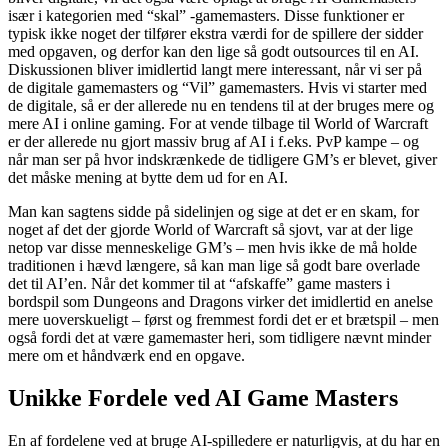
især i kategorien med “skal” -gamemasters. Disse funktioner er
typisk ikke noget der tilfører ekstra værdi for de spillere der sidder
med opgaven, og derfor kan den lige så godt outsources til en AI.
Diskussionen bliver imidlertid langt mere interessant, når vi ser på
de digitale gamemasters og “Vil” gamemasters. Hvis vi starter med
de digitale, så er der allerede nu en tendens til at der bruges mere og
mere AI i online gaming. For at vende tilbage til World of Warcraft
er der allerede nu gjort massiv brug af AI i f.eks. PvP kampe – og
når man ser på hvor indskrænkede de tidligere GM’s er blevet, giver
det måske mening at bytte dem ud for en AI.
Man kan sagtens sidde på sidelinjen og sige at det er en skam, for
noget af det der gjorde World of Warcraft så sjovt, var at der lige
netop var disse menneskelige GM’s – men hvis ikke de må holde
traditionen i hævd længere, så kan man lige så godt bare overlade
det til AI’en. Når det kommer til at “afskaffe” game masters i
bordspil som Dungeons and Dragons virker det imidlertid en anelse
mere uoverskueligt – først og fremmest fordi det er et brætspil – men
også fordi det at være gamemaster heri, som tidligere nævnt minder
mere om et håndværk end en opgave.
Unikke Fordele ved AI Game Masters
En af fordelene ved at bruge AI-spilledere er naturligvis, at du har en