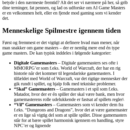
betyde i den nærmeste fremtid? Alt det ser vi nærmere på her, så grib
dine terninger, fat pennen, og lad os udforske om AI Game Masters
er en velkommen helt, eller en fjende mod gaming som vi kender
det.
Menneskelige Spilmestre igennem tiden
Først og fremmest er det vigtigt at definere hvad man mener, når
man snakker om game masters – der er nemlig mere end én type
game masters. De kan typisk inddeles i følgende kategorier:
Digitale Gamemasters
– Digitale gamemasters ses ofte i
MMORPG’er som f.eks. World of Warcraft, der har en rig
historie når det kommer til legendariske gamemasters. I
tilfældet med World of Warcraft, var det rigtige mennesker der
gik rundt i spillet, og hjalp folk med tekniske problemer.
“Skal” Gamemasters
– Gamemasters i et spil som f.eks.
Matador, hvor der er én spiller der skal være bank, men hvor
gamemasterens rolle udelukkende er fastsat af spillets regler\
“Vil” Gamemasters
– Gamemasters som vi kender dem fra
f.eks. “Dungeons and Dragons”, hvor det at være gamemaster
er en lige så vigtig del som at spille spillet. Disse gamemasters
står for at bære spillet harmonisk igennem en handling, styre
NPC’er og lignende