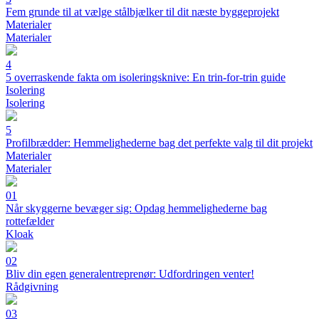
Fem grunde til at vælge stålbjælker til dit næste byggeprojekt
Materialer
Materialer
4
5 overraskende fakta om isoleringsknive: En trin-for-trin guide
Isolering
Isolering
5
Profilbrædder: Hemmelighederne bag det perfekte valg til dit projekt
Materialer
Materialer
01
Når skyggerne bevæger sig: Opdag hemmelighederne bag
rottefælder
Kloak
02
Bliv din egen generalentreprenør: Udfordringen venter!
Rådgivning
03