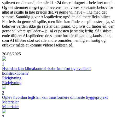
spilvært on demand, der står klar 24 timer i døgnet – hele året rundt.
Og det stemmer meget godt overens med vores konstante behov for
altid at skulle få lige præcis det, vi gerne vil have – lige med det
samme. Samtidig giver AI-spilledere også en del mere fleksibilitet.
For hvis du gerne vil spille, men ikke kan finde en spilmester – ja, så
behøver verden ikke gå i stå af den grund. Og hvis du finder én, der
gerne vil være spilleder – ja, så er posten jo stadig ledig. Så i sidste
ende tilfører AI-spilledere de samme fordele til gaming-landskabet,
som AI tilfører stort set alle andre områder; nemlig en hurtig og
effektiv måde at komme videre i teksten på.
20/06/2025
1
Hvordan kan klimakontrol skabe komfort og kvalitet i
konstruktionen?
Rådgivning
Rådgivning
2
Oplev hvordan teglsten kan transformere dit næste byggeprojekt
Materialer
Materialer
3