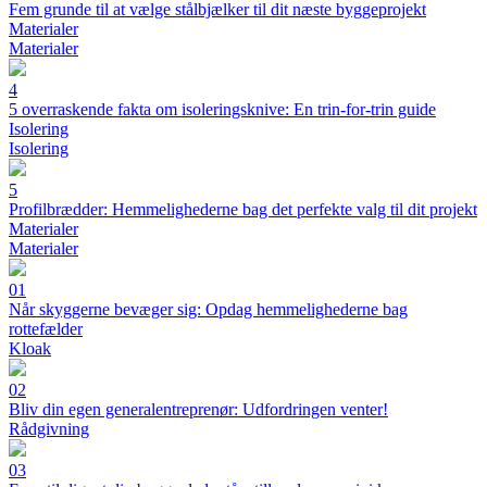
Fem grunde til at vælge stålbjælker til dit næste byggeprojekt
Materialer
Materialer
4
5 overraskende fakta om isoleringsknive: En trin-for-trin guide
Isolering
Isolering
5
Profilbrædder: Hemmelighederne bag det perfekte valg til dit projekt
Materialer
Materialer
01
Når skyggerne bevæger sig: Opdag hemmelighederne bag
rottefælder
Kloak
02
Bliv din egen generalentreprenør: Udfordringen venter!
Rådgivning
03