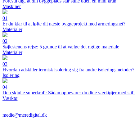
Forestil dig, at din byggeplads står stille uden en mini kran
Maskiner
01
Er du klar til at løfte dit næste byggeprojekt med armeringsnet?
Materialer
02
Søjlestenens rejse: 5 grunde til at vælge det rigtige materiale
Materialer
03
Hvordan adskiller termisk isolering sig fra andre isoleringsmetoder?
Isolering
04
Den skjulte superkraft: Sådan opbevarer du dine værktøjer med stil!
Værktøj
medie@meredigital.dk