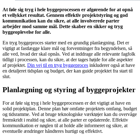
At føle sig tryg i hele byggeprocessen er afgørende for at opnå
et vellykket resultat. Gennem effektiv projektstyring og god
kommunikation kan du sikre, at alle involverede parter
arbejder mod samme mål. Dette skaber en sikker og tryg
byggeoplevelse for alle.
En tryg byggeproces starter med en grundig planlægning. Det er
vigtigt at fastlægge klare mål og forventninger fra begyndelsen, så
alle ved, hvad der skal opnås. Ved at inddrage alle relevante fagfolk
tidligt i processen, kan du sikre, at der tages højde for alle aspekter
af projektet.
Din vej til en tryg byggeproces
inkluderer også at have
en detaljeret tidsplan og budget, der kan guide projektet fra start til
slut.
Planlægning og styring af byggeprojekter
For at føle sig tryg i hele byggeprocessen er det vigtigt at have en
solid projektplan. Denne plan bør omfatte projektets omfang, budget
og tidsramme. Ved at bruge teknologiske værktøjer kan du overvåge
fremskridt i realtid og sikre, at alle parter er opdaterede. Effektiv
kommunikation er nøglen til at holde alle informeret og sikre, at
eventuelle ændringer håndteres hurtigt og effektivt.