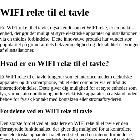
WIFI relæ til el tavle
En WIFI relæ til el tavle, også kendt som et WIFI relæ, er en praktisk
enhed, der gør det muligt at styre elektriske apparater og installationer
via en trådløs forbindelse. Dette innovative produkt har vundet stor
popularitet på grund af dets bekvemmelighed og fleksibilitet i styringen
af elinstallationer.
Hvad er en WIFI relæ til el tavle?
Et WIFI relæ til el tavle fungerer som et interface mellem elektriske
apparater og din smartphone, tablet eller computer via en trådløs
internetforbindelse. Dette giver dig mulighed for at styre enheder som
lys, varme, aircondition og andre elektriske apparater på afstand, uden
behov for fysisk kontakt med kontakten eller strømafbryderen.
Fordelene ved en WIFI relæ til tavle
Den største fordel ved at installere en WIFI relæ til el tavle er den
fjernstyrede funktionalitet, der giver dig mulighed for at kontrollere
dine elektriske apparater fra ethvert sted med en internetforbindelse.