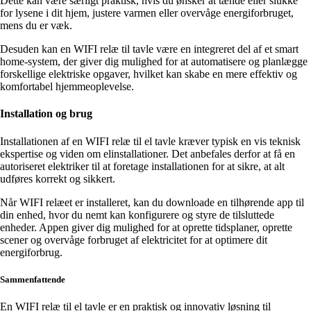
Dette kan være særligt praktisk, hvis du ønsker at tænde eller slukke
for lysene i dit hjem, justere varmen eller overvåge energiforbruget,
mens du er væk.
Desuden kan en WIFI relæ til tavle være en integreret del af et smart
home-system, der giver dig mulighed for at automatisere og planlægge
forskellige elektriske opgaver, hvilket kan skabe en mere effektiv og
komfortabel hjemmeoplevelse.
Installation og brug
Installationen af en WIFI relæ til el tavle kræver typisk en vis teknisk
ekspertise og viden om elinstallationer. Det anbefales derfor at få en
autoriseret elektriker til at foretage installationen for at sikre, at alt
udføres korrekt og sikkert.
Når WIFI relæet er installeret, kan du downloade en tilhørende app til
din enhed, hvor du nemt kan konfigurere og styre de tilsluttede
enheder. Appen giver dig mulighed for at oprette tidsplaner, oprette
scener og overvåge forbruget af elektricitet for at optimere dit
energiforbrug.
Sammenfattende
En WIFI relæ til el tavle er en praktisk og innovativ løsning til