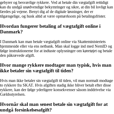
gebyrer og besværlige rykkere. Ved at betale din vægtafgift rettidigt
kan du undgå unødvendige bekymringer og sikre, at din bil lovligt kan
færdes på vejene. Benyt dig af de digitale løsninger, der er
tilgængelige, og husk altid at være opmærksom på betalingsfrister.
Hvordan fungerer betaling af vægtafgift online i
Danmark?
I Danmark kan man betale vægtafgift online via Skatteministeriets
hjemmeside eller via ens netbank. Man skal logge ind med NemID og
følge instruktionerne for at indtaste oplysninger om køretøjet og betale
den påkrævede afgift.
Hvor mange rykkere modtager man typisk, hvis man
ikke betaler sin vægtafgift til tiden?
Hvis man ikke betaler sin vægtafgift til tiden, vil man normalt modtage
to rykkere fra SKAT. Hvis afgiften stadig ikke bliver betalt efter disse
rykkere, kan der følge yderligere konsekvenser såsom inddrivelse via
Gældsstyrelsen.
Hvornår skal man senest betale sin vægtafgift for at
undgå forsinkelsesafgift?