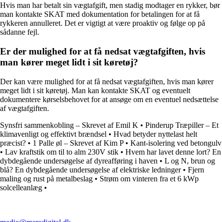
Hvis man har betalt sin vægtafgift, men stadig modtager en rykker, bør
man kontakte SKAT med dokumentation for betalingen for at få
rykkeren annulleret. Det er vigtigt at være proaktiv og følge op på
sådanne fejl.
Er der mulighed for at få nedsat vægtafgiften, hvis
man kører meget lidt i sit køretøj?
Der kan være mulighed for at få nedsat vægtafgiften, hvis man kører
meget lidt i sit køretøj. Man kan kontakte SKAT og eventuelt
dokumentere kørselsbehovet for at ansøge om en eventuel nedsættelse
af vægtafgiften.
Synsfri sammenkobling – Skrevet af Emil K
•
Pinderup Træpiller – Et
klimavenligt og effektivt brændsel
•
Hvad betyder nyttelast helt
præcist?
•
1 Palle øl – Skrevet af Kim P
•
Kant-isolering ved betongulv
•
Lav kraftstik om til to alm 230V stik
•
Hvem har lavet denne lort? En
dybdegående undersøgelse af dyreafføring i haven
•
L og N, brun og
blå? En dybdegående undersøgelse af elektriske ledninger
•
Fjern
maling og rust på metalbeslag
•
Strøm om vinteren fra et 6 kWp
solcelleanlæg
•