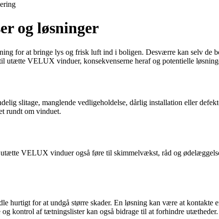
lering
er og løsninger
for at bringe lys og frisk luft ind i boligen. Desværre kan selv de be
ne til utætte VELUX vinduer, konsekvenserne heraf og potentielle løsnin
ig slitage, manglende vedligeholdelse, dårlig installation eller defekt
et rundt om vinduet.
n utætte VELUX vinduer også føre til skimmelvækst, råd og ødelæggelse
le hurtigt for at undgå større skader. En løsning kan være at kontakte
og kontrol af tætningslister kan også bidrage til at forhindre utætheder.