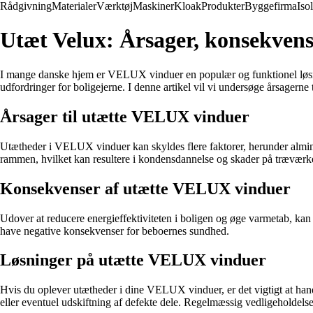
Rådgivning
Materialer
Værktøj
Maskiner
Kloak
Produkter
Byggefirma
Iso
Utæt Velux: Årsager, konsekvens
I mange danske hjem er VELUX vinduer en populær og funktionel løsning 
udfordringer for boligejerne. I denne artikel vil vi undersøge årsager
Årsager til utætte VELUX vinduer
Utætheder i VELUX vinduer kan skyldes flere faktorer, herunder almindel
rammen, hvilket kan resultere i kondensdannelse og skader på træværk
Konsekvenser af utætte VELUX vinduer
Udover at reducere energieffektiviteten i boligen og øge varmetab, ka
have negative konsekvenser for beboernes sundhed.
Løsninger på utætte VELUX vinduer
Hvis du oplever utætheder i dine VELUX vinduer, er det vigtigt at hand
eller eventuel udskiftning af defekte dele. Regelmæssig vedligeholdelse 