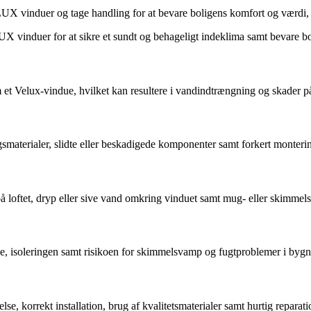
UX vinduer og tage handling for at bevare boligens komfort og værdi, 
X vinduer for at sikre et sundt og behageligt indeklima samt bevare bo
m et Velux-vindue, hvilket kan resultere i vandindtrængning og skader 
ngsmaterialer, slidte eller beskadigede komponenter samt forkert monteri
å loftet, dryp eller sive vand omkring vinduet samt mug- eller skimme
e, isoleringen samt risikoen for skimmelsvamp og fugtproblemer i bygn
, korrekt installation, brug af kvalitetsmaterialer samt hurtig reparati