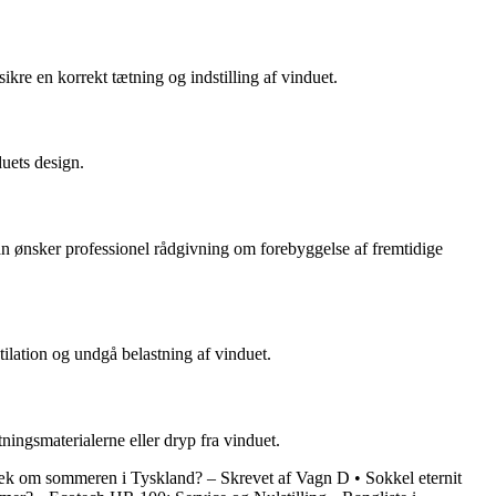
kre en korrekt tætning og indstilling af vinduet.
duets design.
an ønsker professionel rådgivning om forebyggelse af fremtidige
ilation og undgå belastning af vinduet.
ingsmaterialerne eller dryp fra vinduet.
rdæk om sommeren i Tyskland? – Skrevet af Vagn D
•
Sokkel eternit