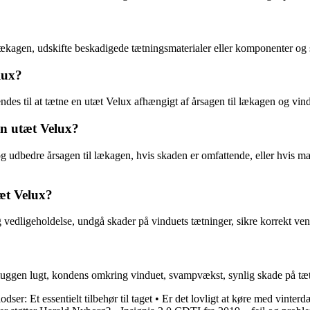
lækagen, udskifte beskadigede tætningsmaterialer eller komponenter og si
lux?
ndes til at tætne en utæt Velux afhængigt af årsagen til lækagen og vin
n utæt Velux?
og udbedre årsagen til lækagen, hvis skaden er omfattende, eller hvis m
æt Velux?
vedligeholdelse, undgå skader på vinduets tætninger, sikre korrekt vent
muggen lugt, kondens omkring vinduet, svampvækst, synlig skade på tætn
dser: Et essentielt tilbehør til taget
•
Er det lovligt at køre med vinte