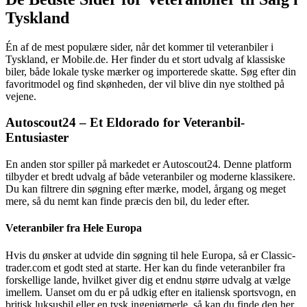
Tyskland
Én af de mest populære sider, når det kommer til veteranbiler i
Tyskland, er Mobile.de. Her finder du et stort udvalg af klassiske
biler, både lokale tyske mærker og importerede skatte. Søg efter din
favoritmodel og find skønheden, der vil blive din nye stolthed på
vejene.
Autoscout24 – Et Eldorado for Veteranbil-
Entusiaster
En anden stor spiller på markedet er Autoscout24. Denne platform
tilbyder et bredt udvalg af både veteranbiler og moderne klassikere.
Du kan filtrere din søgning efter mærke, model, årgang og meget
mere, så du nemt kan finde præcis den bil, du leder efter.
Veteranbiler fra Hele Europa
Hvis du ønsker at udvide din søgning til hele Europa, så er Classic-
trader.com et godt sted at starte. Her kan du finde veteranbiler fra
forskellige lande, hvilket giver dig et endnu større udvalg at vælge
imellem. Uanset om du er på udkig efter en italiensk sportsvogn, en
britisk luksusbil eller en tysk ingeniørperle, så kan du finde den her.