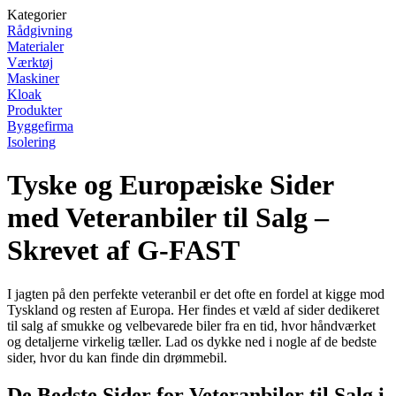
Kategorier
Rådgivning
Materialer
Værktøj
Maskiner
Kloak
Produkter
Byggefirma
Isolering
Tyske og Europæiske Sider
med Veteranbiler til Salg –
Skrevet af G-FAST
I jagten på den perfekte veteranbil er det ofte en fordel at kigge mod
Tyskland og resten af Europa. Her findes et væld af sider dedikeret
til salg af smukke og velbevarede biler fra en tid, hvor håndværket
og detaljerne virkelig tæller. Lad os dykke ned i nogle af de bedste
sider, hvor du kan finde din drømmebil.
De Bedste Sider for Veteranbiler til Salg i