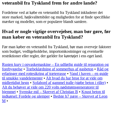
veteranbil fra Tyskland frem for andre lande?
Fordelene ved at købe en veteranbil fra Tyskland inkluderer det
store marked, højkvalitetsbiler og muligheden for at finde specifikke
mærker og modeller, som er populære blandt samlere.
Hvad er nogle vigtige overvejelser, man bør gøre, før
man køber en veteranbil fra Tyskland?
Før man køber en veteranbil fra Tyskland, bør man overveje faktorer
som budget, vedligeholdelse, importomkostninger og eventuelle
restriktioner eller regler, der gælder for køretøjet i ens eget land.
Rusten kurv i opvaskemaskine – En udførlig guide til reparation og
forebyggelse
•
Træbeklædning af sommerhus af gasbeton
•
Råd og
erfaringer med rottesikring af træterrasse
•
Vand i haven – en guide
til smukke vandelementer
•
Alt hvad du har brug for at vide om
midlertidigt hegn
•
Sofabord af gammel tralle (støbe beton i riller)
•
Alt du behøver at vide om 220 volts nødstrømsgeneratorer til
hjemmet
•
Svenske mil – Skrevet af Christian B
•
Knust beton til
indkørsel: Fordele og ulemper
•
Bedste h7 pære – Skrevet af Leon
M
•