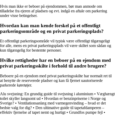
Hvis man ikke er beboer på ejendommen, bør man anmode om
tilladelse fra ejeren af pladsen og evt. indgå en aftale om parkering
under visse betingelser.
Hvordan kan man kende forskel på et offentligt
parkeringsområde og en privat parkeringsplads?
Et offentligt parkeringsområde vil typisk være offentligt tilgængeligt
for alle, mens en privat parkeringsplads vil være skiltet som sådan og
kun tilgængelig for bestemte personer.
Hvilke rettigheder har en beboer på en ejendom med
privat parkeringsskilte i forhold til andre brugere?
Beboere på en ejendom med privat parkeringsskilte har normalt ret til
at benytte de reserverede pladser og kan få fjernet uautoriserede
parkerede køretøjer.
Alu svejsning: En grundig guide til svejsning i aluminium
•
Væghængt
toilet skyller langsomt ud
•
Hvordan er benzinpriserne i Norge og
Sverige?
•
Ventilationsanlæg med varmegenvinding – hvad er det
bedste valg for dig?
•
Den ultimative guide til tapetafdamperen –
effektiv fjernelse af tapet nemt og hurtigt
•
Grundfos pumpe fejl
•