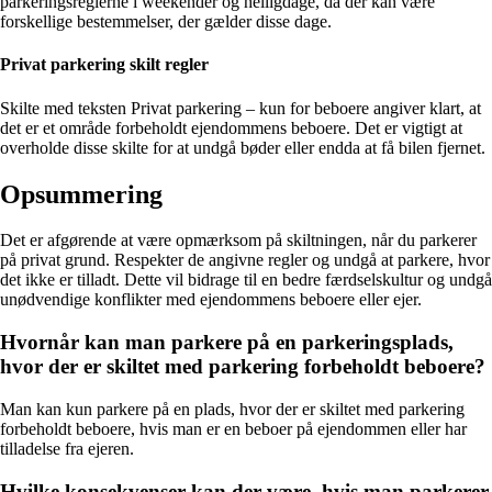
parkeringsreglerne i weekender og helligdage, da der kan være
forskellige bestemmelser, der gælder disse dage.
Privat parkering skilt regler
Skilte med teksten Privat parkering – kun for beboere angiver klart, at
det er et område forbeholdt ejendommens beboere. Det er vigtigt at
overholde disse skilte for at undgå bøder eller endda at få bilen fjernet.
Opsummering
Det er afgørende at være opmærksom på skiltningen, når du parkerer
på privat grund. Respekter de angivne regler og undgå at parkere, hvor
det ikke er tilladt. Dette vil bidrage til en bedre færdselskultur og undgå
unødvendige konflikter med ejendommens beboere eller ejer.
Hvornår kan man parkere på en parkeringsplads,
hvor der er skiltet med parkering forbeholdt beboere?
Man kan kun parkere på en plads, hvor der er skiltet med parkering
forbeholdt beboere, hvis man er en beboer på ejendommen eller har
tilladelse fra ejeren.
Hvilke konsekvenser kan der være, hvis man parkerer