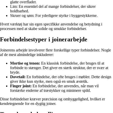
glatte overflader.
Lim: En essentiel del af mange forbindelser, der sikrer
holdbarhed.
Skruer og søm: For yderligere styrke i byggestykkerne.
Hvert værktøj har sin egen specifikke anvendelse og betydning i
processen med at skabe solide og smukke forbindelser.
Forbindelsestyper i joinerarbejde
Joinerens arbejde involverer flere forskellige typer forbindelser. Nogle
af de mest almindelige inkluderer:
Mortise og tenon:
En klassisk forbindelse, der bruges til at
forbinde to stænger. Det giver en stærk struktur, der er svær at
bryde.
Dovetail:
En forbindelse, der ofte bruges i møbler. Dette design
giver ikke kun styrke, men også en smuk æstetik.
Finger joint:
En forbindelse, der anvendes, når man vil
forstærke enderne af træstykker og minimere spild.
Disse forbindelser kræver præcision og omhyggelighed, hvilket er
kendetegnende for en dygtig joiner.