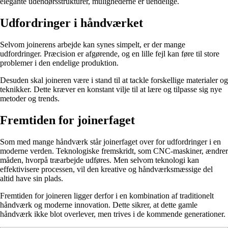
elegante udendørsstrukturer, mulighederne er uendelige.
Udfordringer i håndværket
Selvom joinerens arbejde kan synes simpelt, er der mange
udfordringer. Præcision er afgørende, og en lille fejl kan føre til store
problemer i den endelige produktion.
Desuden skal joineren være i stand til at tackle forskellige materialer og
teknikker. Dette kræver en konstant vilje til at lære og tilpasse sig nye
metoder og trends.
Fremtiden for joinerfaget
Som med mange håndværk står joinerfaget over for udfordringer i en
moderne verden. Teknologiske fremskridt, som CNC-maskiner, ændrer
måden, hvorpå træarbejde udføres. Men selvom teknologi kan
effektivisere processen, vil den kreative og håndværksmæssige del
altid have sin plads.
Fremtiden for joineren ligger derfor i en kombination af traditionelt
håndværk og moderne innovation. Dette sikrer, at dette gamle
håndværk ikke blot overlever, men trives i de kommende generationer.