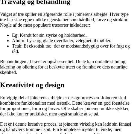
Trævalg og behandling
Valget af træ spiller en afgørende rolle i joinerens arbejde. Hver type
træ har sine egne unikke egenskaber som hårdhed, farve og struktur.
Nogle af de mest populære træsorter inkluderer:
Eg: Kendt for sin styrke og holdbarhed.
Ahorn: Lyse og glatte overflader, velegnet til møbler.
Teak: Et eksotisk træ, der er modstandsdygtigt over for fugt og
råd.
Behandlingen af træet er også essentiel. Dette kan omfatte slibning,
lakering og oliering for at beskytte træet og fremhæve dets naturlige
skønhed.
Kreativitet og design
En vigtig del af joinerens arbejde er designprocessen. Joineren skal
kombinere funktionalitet med æstetik. Dette kræver en god forståelse
for proportioner, form og farver. Ofte skaber joineren unikke stykker,
der ikke kun er praktiske, men også smukke at se på.
Det er i denne kreative proces, at joineren virkelig kan lade sin fantasi
og håndværk komme i spil. Fra komplekse møbler til enkle, men