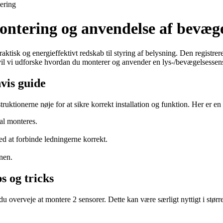
lering
ntering og anvendelse af bevægel
tisk og energieffektivt redskab til styring af belysning. Den registrere
vil vi udforske hvordan du monterer og anvender en lys-/bevægelsessens
vis guide
truktionerne nøje for at sikre korrekt installation og funktion. Her er e
al monteres.
ed at forbinde ledningerne korrekt.
nen.
s og tricks
du overveje at montere 2 sensorer. Dette kan være særligt nyttigt i s