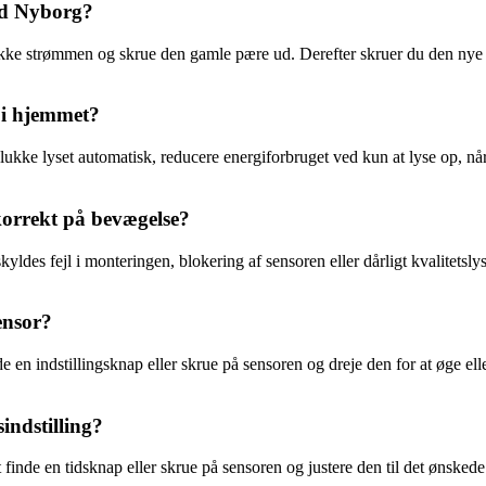
ld Nyborg?
lukke strømmen og skrue den gamle pære ud. Derefter skruer du den ny
r i hjemmet?
kke lyset automatisk, reducere energiforbruget ved kun at lyse op, nå
korrekt på bevægelse?
des fejl i monteringen, blokering af sensoren eller dårligt kvalitetslys.
ensor?
e en indstillingsknap eller skrue på sensoren og dreje den for at øge 
ndstilling?
inde en tidsknap eller skrue på sensoren og justere den til det ønskede t