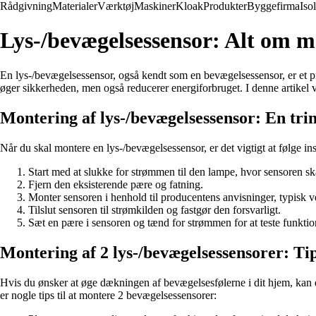
Rådgivning
Materialer
Værktøj
Maskiner
Kloak
Produkter
Byggefirma
Iso
Lys-/bevægelsessensor: Alt om mo
En lys-/bevægelsessensor, også kendt som en bevægelsessensor, er et prak
øger sikkerheden, men også reducerer energiforbruget. I denne artikel 
Montering af lys-/bevægelsessensor: En trin
Når du skal montere en lys-/bevægelsessensor, er det vigtigt at følge ins
Start med at slukke for strømmen til den lampe, hvor sensoren sk
Fjern den eksisterende pære og fatning.
Monter sensoren i henhold til producentens anvisninger, typisk v
Tilslut sensoren til strømkilden og fastgør den forsvarligt.
Sæt en pære i sensoren og tænd for strømmen for at teste funktio
Montering af 2 lys-/bevægelsessensorer: Tip
Hvis du ønsker at øge dækningen af bevægelsesfølerne i dit hjem, kan 
er nogle tips til at montere 2 bevægelsessensorer: