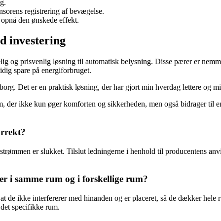
g.
sorens registrering af bevægelse.
t opnå den ønskede effekt.
d investering
 og prisvenlig løsning til automatisk belysning. Disse pærer er nemme a
dig spare på energiforbruget.
rg. Det er en praktisk løsning, der har gjort min hverdag lettere og mi
hjem, der ikke kun øger komforten og sikkerheden, men også bidrager til 
rrekt?
strømmen er slukket. Tilslut ledningerne i henhold til producentens anvi
er i samme rum og i forskellige rum?
t de ikke interfererer med hinanden og er placeret, så de dækker hele r
 det specifikke rum.