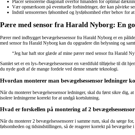
Placer sensorerne diagonalt overfor hinanden for optimal dæknin
Vær opmærksom på eventuelle forhindringer, der kan påvirke sen
Indstil sensorernes følsomhed og lysfølsomhed efter behov for a
Pære med sensor fra Harald Nyborg: En go
Pærer med indbygget bevægelsessensor fra Harald Nyborg er en pålidelig
med sensor fra Harald Nyborg kan du opgradere din belysning og samti
“Jeg har haft stor glæde af mine pærer med sensor fra Harald Nybo
Samlet set er en lys-/bevægelsessensor en værdifuld tilføjelse til dit 
du nyde godt af de mange fordele ved denne smarte teknologi.
Hvordan monterer man bevægelsessensor ledninger ko
Når du monterer bevægelsessensor ledninger, skal du først sikre dig, at 
isolere ledningerne korrekt for at undgå kortslutning.
Hvad er forskellen på montering af 2 bevægelsessensor
Når du monterer 2 bevægelsessensorer i samme rum, skal du sørge for, a
følsomheden og tidsindstillingen, så de reagerer korrekt på bevægelse i