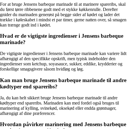
For at bruge Jensens barbeque marinade til at marinere spareribs, skal
du først tørre ribbenene godt med et stykke køkkenrulle. Derefter
gnider du marinaden generøst på begge sider af kødet og lader det
trække i køleskabet i mindst et par timer, gerne natten over, så smagen
kan trænge godt ind i kødet.
Hvad er de vigtigste ingredienser i Jensens barbeque
marinade?
De vigtigste ingredienser i Jensens barbeque marinade kan variere lidt
afhængigt af den specifikke opskrift, men typisk indeholder den
ingredienser som ketchup, soyasauce, sukker, eddike, krydderier og
forskellige smagsgivere såsom hvidløg og løg.
Kan man bruge Jensens barbeque marinade til andre
kødtyper end spareribs?
Ja, du kan helt sikkert bruge Jensens barbeque marinade til andre
kødtyper end spareribs. Marinaden kan med fordel også bruges til
marinering af kylling, svinekød, oksekød eller endda grøntsager,
afhængigt af dine præferencer.
Hvordan påvirker marinering med Jensens barbeque