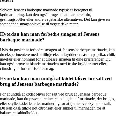
retter?
Selvom Jensens barbeque marinade typisk er beregnet til
kødmarinering, kan den også bruges til at marinere tofu,
grøntsagsbøffer eller andre vegetariske alternativer. Det kan give en
spændende smagsoplevelse til vegetariske retter.
Hvordan kan man forbedre smagen af Jensens
barbeque marinade?
Hvis du ønsker at forbedre smagen af Jensens barbeque marinade, kan
du eksperimentere med at tilføje ekstra krydderier såsom paprika, chili,
ingefær eller honning for at tilpasse smagen til dine præferencer. Du
kan også prøve at blande marinaden med friske krydderurter eller
citrusfrugter for en friskere smag.
Hvordan kan man undgå at kødet bliver for salt ved
brug af Jensens barbeque marinade?
For at undgå at kødet bliver for salt ved brug af Jensens barbeque
marinade, kan du prøve at reducere mængden af marinade, der bruges,
eller skylle kødet let efter marinering for at fjerne overskydende salt.
Du kan også tilføje lidt citronsaft eller sukker til marinaden for at
balancere saltindholdet.