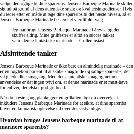
vælge den rigtige til dine spareribs. Jensens Barbeque Marinade skiller
sig ud på grund af dens autentiske smag og kvalitetsingredienser. Hvis
du leder efter en måde at tage dine spareribs til det næste niveau, så er
Jensens Barbeque Marinade bestemt et værdifuldt valg.
Jeg har brugt Jensens Barbeque Marinade i årevis, og den
skuffer aldrig. Mine grillfester er altid en succes takket
være denne fantastiske marinade. – Grillentusiast
Afsluttende tanker
Jensens Barbeque Marinade er ikke bare en almindelig marinade – den
er en nøglekomponent til at skabe smagfulde og saftige spareribs, der
vil glæde dine smagsløg. Med dens autentiske smag og nemme
anvendelse er det ingen tvivl om, at denne marinade er et must-have
for enhver, der elsker god grillmad.
Når du næste gang planlægger en grillaften, bør du overveje at
inkludere Jensens Barbeque Marinade for at sikre, at dine spareribs
bliver en kulinarisk oplevelse ud over det sædvanlige.
Hvordan bruges Jensens barbeque marinade til at
marinere spareribs?