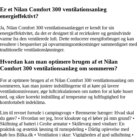
Er et Nilan Comfort 300 ventilationsanlæg
energieffektivt?
Ja, Nilan Comfort 300 ventilationsanlægget er kendt for sin
energieffektivitet, da det er designet til at recirkulere og genindvinde
varme fra den ventilerede luft. Dette reducerer energiforbruget og kan
resultere i besparelser på opvarmningsomkostninger sammenlignet med
traditionelle ventilationsløsninger.
Hvordan kan man optimere brugen af et Nilan
Comfort 300 ventilationsanlæg om sommeren?
For at optimere brugen af et Nilan Comfort 300 ventilationsanlæg om
sommeren, kan man justere indstillingerne til at køre på lavere
ventilationsniveauer, øge luftcirkulationen om natten for at køle huset
ned, og sikre korrekt indstilling af temperatur og luftfugtighed for
komfortabelt indeklima.
Lim til revnet forrude i campingvogn
•
Bremserne hænger: Hvad skal
du gøre?
•
Hvordan ser jeg, hvor kloakrør og el løber på min grund?
•
Skiftning af batteri i Grohe armatur
•
Skillevæg med vinduer: En
praktisk og æstetisk løsning til rumopdeling
•
Dårlig oplevelse med
køb hos Bilka.dk
•
Ventilation i skur: Vigtigheden af god udluftning
•