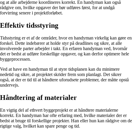
og at alle arbejderne koordineres korrekt. En handyman kan også
rådgive om, hvilke opgaver der bør udføres først, for at undgå
forvirring senere i projektforløbet.
Effektiv tidsstyring
Tidsstyring er et af de områder, hvor en handyman virkelig kan gøre en
forskel. Dette indebærer at holde styr på deadlines og sikre, at alle
involverede parter arbejder i takt. En erfaren handyman ved, hvornår
det er bedst at udføre forskellige opgaver, og kan derfor optimere hele
byggeprocessen.
Ved at have en handyman til at styre tidsplanen kan du minimere
nedetid og sikre, at projektet skrider frem som planlagt. Det sikrer
også, at der er tid til at håndtere uforudsete problemer, der måtte opstå
undervejs.
Håndtering af materialer
En vigtig del af ethvert byggeprojekt er at håndtere materialerne
korrekt. En handyman har ofte erfaring med, hvilke materialer der er
bedst at bruge til forskellige projekter. Han eller hun kan rådgive om de
rigtige valg, hvilket kan spare penge og tid.