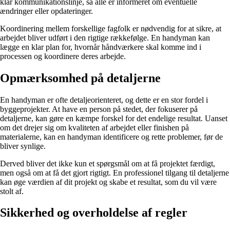
klar kommunikationslinje, så alle er informeret om eventuelle
ændringer eller opdateringer.
Koordinering mellem forskellige fagfolk er nødvendig for at sikre, at
arbejdet bliver udført i den rigtige rækkefølge. En handyman kan
lægge en klar plan for, hvornår håndværkere skal komme ind i
processen og koordinere deres arbejde.
Opmærksomhed på detaljerne
En handyman er ofte detaljeorienteret, og dette er en stor fordel i
byggeprojekter. At have en person på stedet, der fokuserer på
detaljerne, kan gøre en kæmpe forskel for det endelige resultat. Uanset
om det drejer sig om kvaliteten af arbejdet eller finishen på
materialerne, kan en handyman identificere og rette problemer, før de
bliver synlige.
Derved bliver det ikke kun et spørgsmål om at få projektet færdigt,
men også om at få det gjort rigtigt. En professionel tilgang til detaljerne
kan øge værdien af dit projekt og skabe et resultat, som du vil være
stolt af.
Sikkerhed og overholdelse af regler