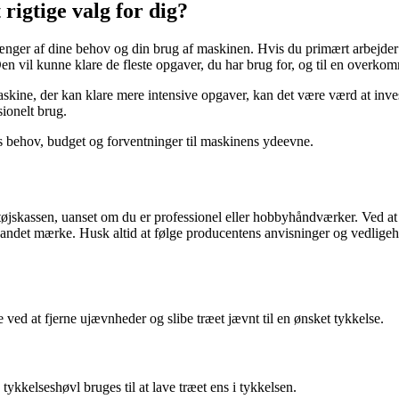
 rigtige valg for dig?
afhænger af dine behov og din brug af maskinen. Hvis du primært arbejde
Den vil kunne klare de fleste opgaver, du har brug for, og til en overkom
askine, der kan klare mere intensive opgaver, kan det være værd at inve
sionelt brug.
ns behov, budget og forventninger til maskinens ydeevne.
rktøjskassen, uanset om du er professionel eller hobbyhåndværker. Ved 
et andet mærke. Husk altid at følge producentens anvisninger og vedligeh
e ved at fjerne ujævnheder og slibe træet jævnt til en ønsket tykkelse.
 tykkelseshøvl bruges til at lave træet ens i tykkelsen.