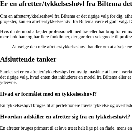
Er en afretter/tykkelseshøvl fra Biltema det
Om en afretter/tykkelseshøvl fra Biltema er det rigtige valg for dig, 
projekter, kan en afretter/tykkelseshøvl fra Biltema være et godt valg. 
Hvis du derimod arbejder professionelt med træ eller har brug for en m
mere holdbare og har flere funktioner, der gør dem velegnede til profes
At vælge den rette afretter/tykkelseshøvl handler om at afveje e
Afsluttende tanker
Samlet set er en afretter/tykkelseshøvl en nyttig maskine at have i væ
det rigtige valg, hvad enten det inkluderer en model fra Biltema eller 
ydeevne.
Hvad er formålet med en tykkelseshøvl?
En tykkelseshøvl bruges til at perfektionere træets tykkelse og overflad
Hvordan adskiller en afretter sig fra en tykkelseshøvl?
En afretter bruges primært til at lave træet helt lige på en flade, mens en