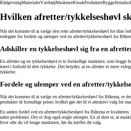
Rådgivning
Materialer
Værktøj
Maskiner
Kloak
Produkter
Byggefirma
Iso
Hvilken afretter/tykkelseshøvl s
Når det kommer til at vælge den rette afretter/tykkelseshøvl for dine beh
redegøre for fordele og ulemper ved en afretter/tykkelseshøvl fra Bilte
Adskiller en tykkelseshøvl sig fra en afrette
En afretter og en tykkelseshøvl er to forskellige maskiner, som begge bru
træet i forhold til dets tykkelse. Det betyder, at en afretter er mere vel
tykkelse.
Fordele og ulemper ved en afretter/tykkels
Når det kommer til at vælge en afretter/tykkelseshøvl fra Biltema, er de
produkter til fornuftige priser, hvilket gør det til et attraktivt valg f
En anden fordel ved en afretter/tykkelseshøvl fra Biltema er kvaliteten
uden problemer. Der er dog også nogle ulemper. En af dem er, at maski
hvor ofte du vil bruge maskinen, før du træffer dit valg.