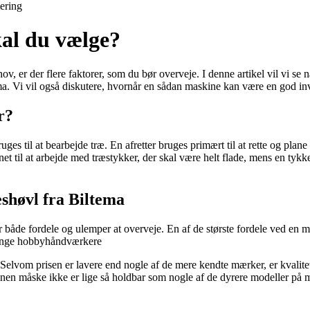
lering
kal du vælge?
ov, er der flere faktorer, som du bør overveje. I denne artikel vil vi se
ma. Vi vil også diskutere, hvornår en sådan maskine kan være en god inv
r?
ges til at bearbejde træ. En afretter bruges primært til at rette og plan
egnet til at arbejde med træstykker, der skal være helt flade, mens en tyk
eshøvl fra Biltema
r både fordele og ulemper at overveje. En af de største fordele ved en m
or mange hobbyhåndværkere
. Selvom prisen er lavere end nogle af de mere kendte mærker, er kvalit
nen måske ikke er lige så holdbar som nogle af de dyrere modeller på 