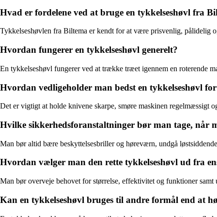
Hvad er fordelene ved at bruge en tykkelseshøvl fra B
Tykkelseshøvlen fra Biltema er kendt for at være prisvenlig, pålidelig o
Hvordan fungerer en tykkelseshøvl generelt?
En tykkelseshøvl fungerer ved at trække træet igennem en roterende mas
Hvordan vedligeholder man bedst en tykkelseshøvl for 
Det er vigtigt at holde knivene skarpe, smøre maskinen regelmæssigt og 
Hvilke sikkerhedsforanstaltninger bør man tage, når 
Man bør altid bære beskyttelsesbriller og høreværn, undgå løstsiddende
Hvordan vælger man den rette tykkelseshøvl ud fra e
Man bør overveje behovet for størrelse, effektivitet og funktioner samt 
Kan en tykkelseshøvl bruges til andre formål end at h