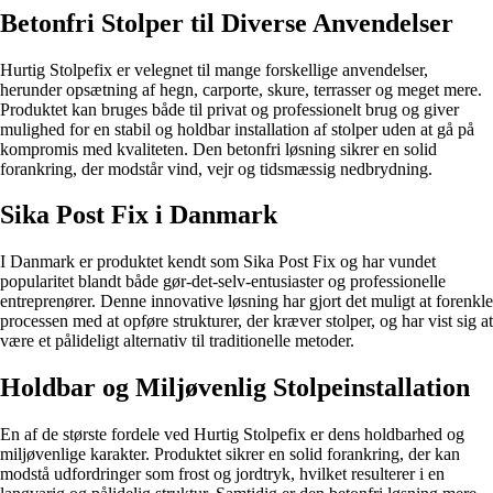
Betonfri Stolper til Diverse Anvendelser
Hurtig Stolpefix er velegnet til mange forskellige anvendelser,
herunder opsætning af hegn, carporte, skure, terrasser og meget mere.
Produktet kan bruges både til privat og professionelt brug og giver
mulighed for en stabil og holdbar installation af stolper uden at gå på
kompromis med kvaliteten. Den betonfri løsning sikrer en solid
forankring, der modstår vind, vejr og tidsmæssig nedbrydning.
Sika Post Fix i Danmark
I Danmark er produktet kendt som Sika Post Fix og har vundet
popularitet blandt både gør-det-selv-entusiaster og professionelle
entreprenører. Denne innovative løsning har gjort det muligt at forenkle
processen med at opføre strukturer, der kræver stolper, og har vist sig at
være et pålideligt alternativ til traditionelle metoder.
Holdbar og Miljøvenlig Stolpeinstallation
En af de største fordele ved Hurtig Stolpefix er dens holdbarhed og
miljøvenlige karakter. Produktet sikrer en solid forankring, der kan
modstå udfordringer som frost og jordtryk, hvilket resulterer i en