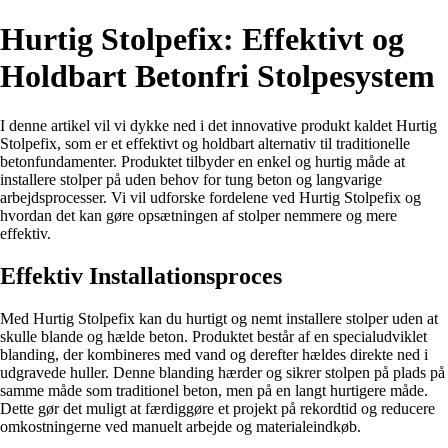
Hurtig Stolpefix: Effektivt og
Holdbart Betonfri Stolpesystem
I denne artikel vil vi dykke ned i det innovative produkt kaldet Hurtig
Stolpefix, som er et effektivt og holdbart alternativ til traditionelle
betonfundamenter. Produktet tilbyder en enkel og hurtig måde at
installere stolper på uden behov for tung beton og langvarige
arbejdsprocesser. Vi vil udforske fordelene ved Hurtig Stolpefix og
hvordan det kan gøre opsætningen af stolper nemmere og mere
effektiv.
Effektiv Installationsproces
Med Hurtig Stolpefix kan du hurtigt og nemt installere stolper uden at
skulle blande og hælde beton. Produktet består af en specialudviklet
blanding, der kombineres med vand og derefter hældes direkte ned i
udgravede huller. Denne blanding hærder og sikrer stolpen på plads på
samme måde som traditionel beton, men på en langt hurtigere måde.
Dette gør det muligt at færdiggøre et projekt på rekordtid og reducere
omkostningerne ved manuelt arbejde og materialeindkøb.