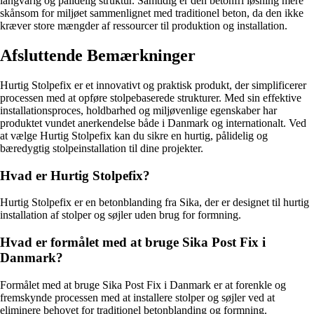
langvarig og pålidelig struktur. Samtidig er den betonfri løsning mere
skånsom for miljøet sammenlignet med traditionel beton, da den ikke
kræver store mængder af ressourcer til produktion og installation.
Afsluttende Bemærkninger
Hurtig Stolpefix er et innovativt og praktisk produkt, der simplificerer
processen med at opføre stolpebaserede strukturer. Med sin effektive
installationsproces, holdbarhed og miljøvenlige egenskaber har
produktet vundet anerkendelse både i Danmark og internationalt. Ved
at vælge Hurtig Stolpefix kan du sikre en hurtig, pålidelig og
bæredygtig stolpeinstallation til dine projekter.
Hvad er Hurtig Stolpefix?
Hurtig Stolpefix er en betonblanding fra Sika, der er designet til hurtig
installation af stolper og søjler uden brug for formning.
Hvad er formålet med at bruge Sika Post Fix i
Danmark?
Formålet med at bruge Sika Post Fix i Danmark er at forenkle og
fremskynde processen med at installere stolper og søjler ved at
eliminere behovet for traditionel betonblanding og formning.