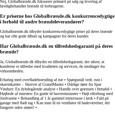
Nej, Globalbrænde.dk fokuserer primært på salg og levering af
færdigbehandlet brænde til forbrugerne.
Er priserne hos Globalbrænde.dk konkurrencedygtige
i forhold til andre brændeleverandører?
Globalbrænde.dk tilbyder konkurrencedygtige priser på deres brænde
og har ofte gode tilbud og kampagner for deres kunder.
Har Globalbrænde.dk en tilfredshedsgaranti på deres
brænde?
Ja, Globalbrænde.dk tilbyder en tilfredshedsgaranti, der sikrer, at
kunderne er tilfredse med kvaliteten og servicen, de modtager fra
virksomheden.
Erfaring med overfladebrænding af træ
•
Spørgsmål vedr. rust i
skærmkanter – Skrevet af GrandMaster
•
Dårlige døre fra Spar
Vinduer: En dybdegående analyse
•
Handle over grænsen i firmabil
•
Højbede af mursten: En guide til haveentusiaster
•
Højt elforbrug med
Jordvarme
•
Behandling af 1 år gammel træterrasse i lærk
•
Fald på
garage med fladt tag
•
Kan man få en ventilator til badeværelset, der
fungerer uden strøm?
•