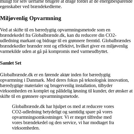
muligt for selv uerfarne brugere at drage fordel af de energibesparende
egenskaber ved brændekedlerne.
Miljøvenlig Opvarmning
Ved at skifte til en bæredygtig opvarmningsmetode som en
brændekedel fra Globalbrænde.dk, kan du reducere din CO2-
udledning markant og bidrage til en grønnere fremtid. Globalbrændes
brændekedler brænder rent og effektivt, hvilket giver en miljøvenlig
varmekilde uden at gå på kompromis med varmeudbyttet.
Samlet Set
Globalbrænde.dk er en førende aktør inden for bæredygtig
opvarmning i Danmark. Med deres fokus på teknologisk innovation,
bæredygtige materialer og brugervenlig installation, tilbyder
virksomheden en komplet og pålidelig løsning til kunder, der ønsker at
skifte til en grønnere opvarmningsmetode.
Globalbrænde.dk har hjulpet os med at reducere vores
CO2-udledning betydeligt og samtidig spare på vores
opvarmningsomkostninger. Vi er meget tilfredse med
vores brændekedel og den service, vi har modtaget fra
virksomheden.