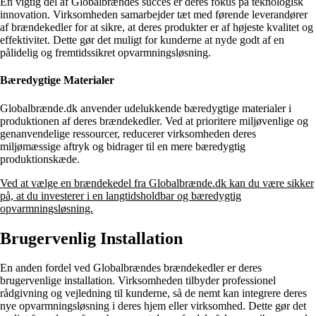
En vigtig del af Globalbrændes succes er deres fokus på teknologisk
innovation. Virksomheden samarbejder tæt med førende leverandører
af brændekedler for at sikre, at deres produkter er af højeste kvalitet og
effektivitet. Dette gør det muligt for kunderne at nyde godt af en
pålidelig og fremtidssikret opvarmningsløsning.
Bæredygtige Materialer
Globalbrænde.dk anvender udelukkende bæredygtige materialer i
produktionen af deres brændekedler. Ved at prioritere miljøvenlige og
genanvendelige ressourcer, reducerer virksomheden deres
miljømæssige aftryk og bidrager til en mere bæredygtig
produktionskæde.
Ved at vælge en brændekedel fra Globalbrænde.dk kan du være sikker
på, at du investerer i en langtidsholdbar og bæredygtig
opvarmningsløsning.
Brugervenlig Installation
En anden fordel ved Globalbrændes brændekedler er deres
brugervenlige installation. Virksomheden tilbyder professionel
rådgivning og vejledning til kunderne, så de nemt kan integrere deres
nye opvarmningsløsning i deres hjem eller virksomhed. Dette gør det