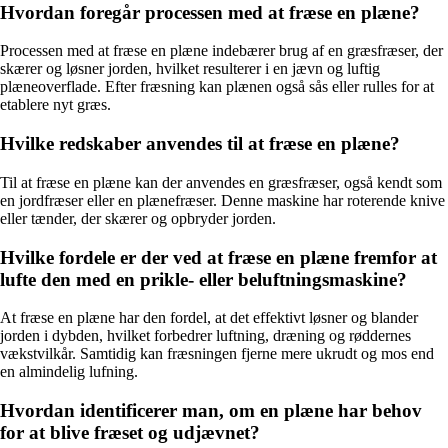
Hvordan foregår processen med at fræse en plæne?
Processen med at fræse en plæne indebærer brug af en græsfræser, der
skærer og løsner jorden, hvilket resulterer i en jævn og luftig
plæneoverflade. Efter fræsning kan plænen også sås eller rulles for at
etablere nyt græs.
Hvilke redskaber anvendes til at fræse en plæne?
Til at fræse en plæne kan der anvendes en græsfræser, også kendt som
en jordfræser eller en plænefræser. Denne maskine har roterende knive
eller tænder, der skærer og opbryder jorden.
Hvilke fordele er der ved at fræse en plæne fremfor at
lufte den med en prikle- eller beluftningsmaskine?
At fræse en plæne har den fordel, at det effektivt løsner og blander
jorden i dybden, hvilket forbedrer luftning, dræning og røddernes
vækstvilkår. Samtidig kan fræsningen fjerne mere ukrudt og mos end
en almindelig lufning.
Hvordan identificerer man, om en plæne har behov
for at blive fræset og udjævnet?