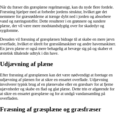
Når du fræser din græsplæne regelmæssigt, kan du nyde flere fordele.
Fræsning hjælper med at forbedre jordens struktur, hvilket gør det
nemmere for græsrødderne at trænge dybt ned i jorden og absorbere
vand og næringsstoffer. Dette resulterer i en grønnere og sundere
plæne, der vil være mere modstandsdygtig over for skadedyr og
sygdomme.
Desuden vil fræsning af græsplænen bidrage til at skabe en mere jævn
overflade, hvilket er ideelt for græsslåmaskiner og andre havemaskiner.
En jævn plæne er også mere behagelig at bevæge sig på og skaber et
æstetisk tiltalende udtryk i din have.
Udjævning af plæne
Efter fræsning af græsplænen kan det være nødvendigt at foretage en
udjævning af plænen for at sikre en ensartet overflade. Udjævning
involverer typisk brug af en plænevalse eller en græsharv for at fjerne
ujævnheder og skabe en flad og glat plæne. Dette trin er afgørende for
at sikre en ensartet græsplæne og for at undgå vandansamling på
overfladen.
Fræsning af græsplæne og græsfræser