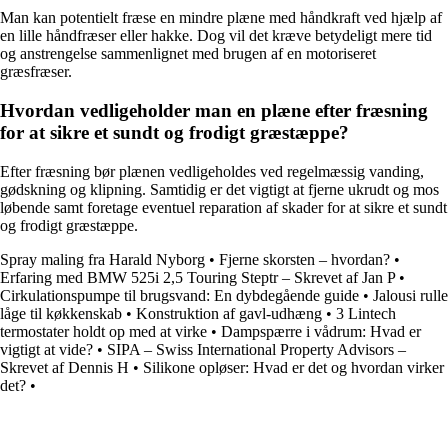
Man kan potentielt fræse en mindre plæne med håndkraft ved hjælp af
en lille håndfræser eller hakke. Dog vil det kræve betydeligt mere tid
og anstrengelse sammenlignet med brugen af en motoriseret
græsfræser.
Hvordan vedligeholder man en plæne efter fræsning
for at sikre et sundt og frodigt græstæppe?
Efter fræsning bør plænen vedligeholdes ved regelmæssig vanding,
gødskning og klipning. Samtidig er det vigtigt at fjerne ukrudt og mos
løbende samt foretage eventuel reparation af skader for at sikre et sundt
og frodigt græstæppe.
Spray maling fra Harald Nyborg
•
Fjerne skorsten – hvordan?
•
Erfaring med BMW 525i 2,5 Touring Steptr – Skrevet af Jan P
•
Cirkulationspumpe til brugsvand: En dybdegående guide
•
Jalousi rulle
låge til køkkenskab
•
Konstruktion af gavl-udhæng
•
3 Lintech
termostater holdt op med at virke
•
Dampspærre i vådrum: Hvad er
vigtigt at vide?
•
SIPA – Swiss International Property Advisors –
Skrevet af Dennis H
•
Silikone opløser: Hvad er det og hvordan virker
det?
•