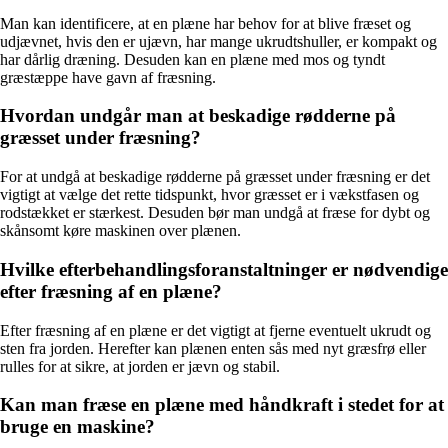
Man kan identificere, at en plæne har behov for at blive fræset og
udjævnet, hvis den er ujævn, har mange ukrudtshuller, er kompakt og
har dårlig dræning. Desuden kan en plæne med mos og tyndt
græstæppe have gavn af fræsning.
Hvordan undgår man at beskadige rødderne på
græsset under fræsning?
For at undgå at beskadige rødderne på græsset under fræsning er det
vigtigt at vælge det rette tidspunkt, hvor græsset er i vækstfasen og
rodstækket er stærkest. Desuden bør man undgå at fræse for dybt og
skånsomt køre maskinen over plænen.
Hvilke efterbehandlingsforanstaltninger er nødvendige
efter fræsning af en plæne?
Efter fræsning af en plæne er det vigtigt at fjerne eventuelt ukrudt og
sten fra jorden. Herefter kan plænen enten sås med nyt græsfrø eller
rulles for at sikre, at jorden er jævn og stabil.
Kan man fræse en plæne med håndkraft i stedet for at
bruge en maskine?