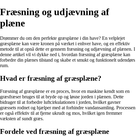
Fræsning og udjævning af
plæne
Drømmer du om den perfekte græsplæne i din have? En velplejet
græsplæne kan være kronen på værket i enhver have, og en effektiv
metode til at opnå dette er gennem fræsning og udjævning af plænen. I
denne artikel vil vi dykke ned i, hvordan fræsning af græsplæne kan
forbedre din plænes tilstand og skabe et smukt og funktionelt udendørs
rum.
Hvad er fræsning af græsplæne?
Fræsning af græsplæne er en proces, hvor en maskine kendt som en
græsfræser bruges til at bryde op og løsne jorden i plænen. Dette
bidrager til at forbedre luftcirkulationen i jorden, hvilket gavner
græssets rodnet og hjælper med at forhindre vandansamling. Processen
er også effektiv til at fjerne ukrudt og mos, hvilket igen fremmer
væksten af sundt græs.
Fordele ved fræsning af græsplæne