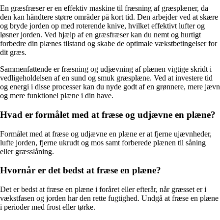
En græsfræser er en effektiv maskine til fræsning af græsplæner, da
den kan håndtere større områder på kort tid. Den arbejder ved at skære
og bryde jorden op med roterende knive, hvilket effektivt lufter og
løsner jorden. Ved hjælp af en græsfræser kan du nemt og hurtigt
forbedre din plænes tilstand og skabe de optimale vækstbetingelser for
dit græs.
Sammenfattende er fræsning og udjævning af plænen vigtige skridt i
vedligeholdelsen af en sund og smuk græsplæne. Ved at investere tid
og energi i disse processer kan du nyde godt af en grønnere, mere jævn
og mere funktionel plæne i din have.
Hvad er formålet med at fræse og udjævne en plæne?
Formålet med at fræse og udjævne en plæne er at fjerne ujævnheder,
lufte jorden, fjerne ukrudt og mos samt forberede plænen til såning
eller græsslåning.
Hvornår er det bedst at fræse en plæne?
Det er bedst at fræse en plæne i foråret eller efterår, når græsset er i
vækstfasen og jorden har den rette fugtighed. Undgå at fræse en plæne
i perioder med frost eller tørke.