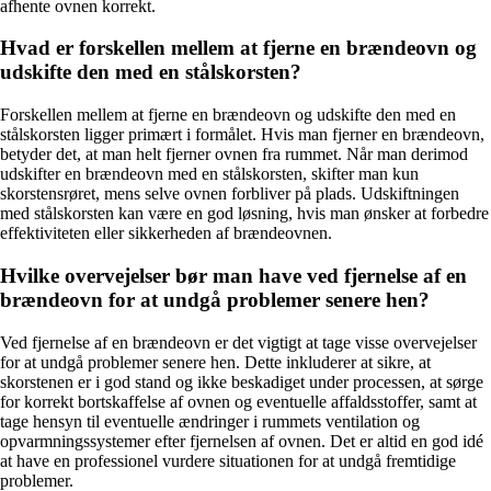
afhente ovnen korrekt.
Hvad er forskellen mellem at fjerne en brændeovn og
udskifte den med en stålskorsten?
Forskellen mellem at fjerne en brændeovn og udskifte den med en
stålskorsten ligger primært i formålet. Hvis man fjerner en brændeovn,
betyder det, at man helt fjerner ovnen fra rummet. Når man derimod
udskifter en brændeovn med en stålskorsten, skifter man kun
skorstensrøret, mens selve ovnen forbliver på plads. Udskiftningen
med stålskorsten kan være en god løsning, hvis man ønsker at forbedre
effektiviteten eller sikkerheden af brændeovnen.
Hvilke overvejelser bør man have ved fjernelse af en
brændeovn for at undgå problemer senere hen?
Ved fjernelse af en brændeovn er det vigtigt at tage visse overvejelser
for at undgå problemer senere hen. Dette inkluderer at sikre, at
skorstenen er i god stand og ikke beskadiget under processen, at sørge
for korrekt bortskaffelse af ovnen og eventuelle affaldsstoffer, samt at
tage hensyn til eventuelle ændringer i rummets ventilation og
opvarmningssystemer efter fjernelsen af ovnen. Det er altid en god idé
at have en professionel vurdere situationen for at undgå fremtidige
problemer.