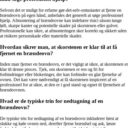
Selvom det er muligt for erfarne gør-det-selv-entusiaster at fjerne en
brændeovn på egen hånd, anbefales det generelt at søge professionel
hjælp. Afmontering af brændeovne kan indebære risici såsom tunge
løft, skarpe kanter og potentielle skader på skorstenen eller gulvet.
Professionelle kan sikre, at afmonteringen sker korrekt og sikkert uden
at risikere personskade eller materielle skader.
Hvordan sikrer man, at skorstenen er klar til at få
fjernet en brændeovn?
Inden man fjerner en brændeovn, er det vigtigt at sikre, at skorstenen er
klar til denne proces. Tjek, om skorstenen er ren og fri for
forhindringer eller blokeringer, der kan forhindre en glat fjernelse af
ovnen. Det kan være nødvendigt at få skorstenen inspiceret af en
professionel for at sikre, at den er i god stand og egnet til fjernelsen af
brændeovnen.
Hvad er de typiske trin for nedtagning af en
brændeovn?
De typiske trin for nedtagning af en brændeovn inkluderer først at
slukke og køle ovnen ned, derefter fjerne brændsel og ask, løsne