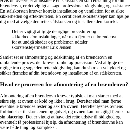
Hvis du overvejer at installere en stålskorsten som erstatning for din
brændeovn, er det vigtigt at søge professionel rådgivning og assistance.
En stålskorsten kræver korrekt installation og ventilation for at sikre
sikkerheden og effektiviteten. En certificeret skorstensfejer kan hjælpe
dig med at vælge den rette stålskorsten og installere den korrekt.
Det er vigtigt at følge de rigtige procedurer og
sikkerhedsforanstaltninger, når man fjerner en brændeovn
for at undgå skader og problemer, udtaler
skorstensfejermester Erik Jensen.
Samlet set er afmontering og udskiftning af en brændeovn en
omfattende proces, der kræver omhu og præcision. Ved at følge de
rigtige trin og søge den rette rådgivning kan du sikre en vellykket og
sikker fjernelse af din brændeovn og installation af en stålskorsten.
Hvad er processen for afmontering af en brændeovn?
Afmontering af en brændeovn kræver typisk, at man starter med at
sikre sig, at ovnen er kold og ikke i brug. Derefter skal man fjerne
eventuelle brændselrester og ask fra ovnen. Herefter løsnes ovnens
forbindelser til skorstenen og gulvet, og ovnen kan forsigtigt fjernes fra
sin placering. Det er vigtigt at have det rette udstyr til rådighed og
eventuelt få professionel hjælp, da afmontering af brændeovne kan
være både tungt og komplekst.