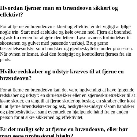
Hvordan fjerner man en brændeovn sikkert og
effektivt?
For at fjerne en brændeovn sikkert og effektivt er det vigtigt at følge
nogle trin. Start med at slukke og køle ovnen ned. Fjern alt brændsel
og ask fra ovnen for at gøre den lettere. Løsn ovnens forbindelser til
skorstenen og gulvet med passende værktøj. Brug gerne
beskyttelsesudstyr som handsker og øjenbeskyttelse under processen.
Når ovnen er løsnet, skal den forsigtigt og kontrolleret fjernes fra sin
plads.
Hvilke redskaber og udstyr kræves til at fjerne en
brændeovn?
For at fjerne en brændeovn kan det være nødvendigt at have følgende
redskaber og udstyr: en skruetrækker eller en stjerneskruetrækker til at
løsne skruer, en tang til at fjerne skruer og beslag, en skraber eller kost
til at fjerne brændselsrester og ask, beskyttelsesudstyr såsom handsker
og øjenbeskyttelse, samt eventuelt en hjælpende hånd fra en anden
person for at sikre sikkerhed og effektivitet.
Er det muligt selv at fjerne en brændeovn, eller bør
man søge professionel hjælp?