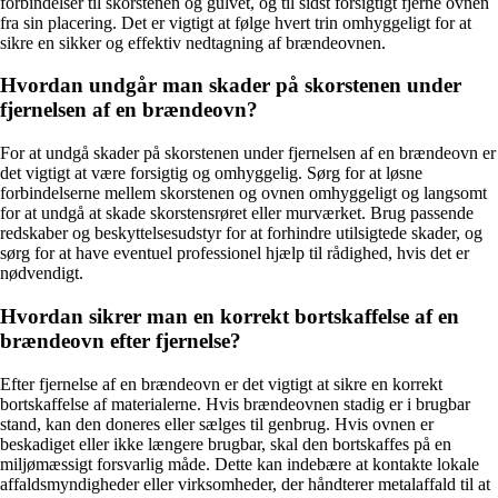
forbindelser til skorstenen og gulvet, og til sidst forsigtigt fjerne ovnen
fra sin placering. Det er vigtigt at følge hvert trin omhyggeligt for at
sikre en sikker og effektiv nedtagning af brændeovnen.
Hvordan undgår man skader på skorstenen under
fjernelsen af en brændeovn?
For at undgå skader på skorstenen under fjernelsen af en brændeovn er
det vigtigt at være forsigtig og omhyggelig. Sørg for at løsne
forbindelserne mellem skorstenen og ovnen omhyggeligt og langsomt
for at undgå at skade skorstensrøret eller murværket. Brug passende
redskaber og beskyttelsesudstyr for at forhindre utilsigtede skader, og
sørg for at have eventuel professionel hjælp til rådighed, hvis det er
nødvendigt.
Hvordan sikrer man en korrekt bortskaffelse af en
brændeovn efter fjernelse?
Efter fjernelse af en brændeovn er det vigtigt at sikre en korrekt
bortskaffelse af materialerne. Hvis brændeovnen stadig er i brugbar
stand, kan den doneres eller sælges til genbrug. Hvis ovnen er
beskadiget eller ikke længere brugbar, skal den bortskaffes på en
miljømæssigt forsvarlig måde. Dette kan indebære at kontakte lokale
affaldsmyndigheder eller virksomheder, der håndterer metalaffald til at