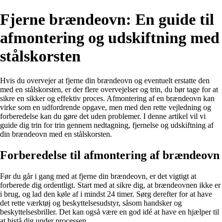
Fjerne brændeovn: En guide til
afmontering og udskiftning med
stålskorsten
Hvis du overvejer at fjerne din brændeovn og eventuelt erstatte den
med en stålskorsten, er der flere overvejelser og trin, du bør tage for at
sikre en sikker og effektiv proces. Afmontering af en brændeovn kan
virke som en udfordrende opgave, men med den rette vejledning og
forberedelse kan du gøre det uden problemer. I denne artikel vil vi
guide dig trin for trin gennem nedtagning, fjernelse og udskiftning af
din brændeovn med en stålskorsten.
Forberedelse til afmontering af brændeovn
Før du går i gang med at fjerne din brændeovn, er det vigtigt at
forberede dig ordentligt. Start med at sikre dig, at brændeovnen ikke er
i brug, og lad den køle af i mindst 24 timer. Sørg derefter for at have
det rette værktøj og beskyttelsesudstyr, såsom handsker og
beskyttelsesbriller. Det kan også være en god idé at have en hjælper til
at bistå dig under processen.