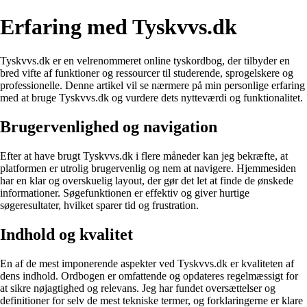
Erfaring med Tyskvvs.dk
Tyskvvs.dk er en velrenommeret online tyskordbog, der tilbyder en
bred vifte af funktioner og ressourcer til studerende, sprogelskere og
professionelle. Denne artikel vil se nærmere på min personlige erfaring
med at bruge Tyskvvs.dk og vurdere dets nytteværdi og funktionalitet.
Brugervenlighed og navigation
Efter at have brugt Tyskvvs.dk i flere måneder kan jeg bekræfte, at
platformen er utrolig brugervenlig og nem at navigere. Hjemmesiden
har en klar og overskuelig layout, der gør det let at finde de ønskede
informationer. Søgefunktionen er effektiv og giver hurtige
søgeresultater, hvilket sparer tid og frustration.
Indhold og kvalitet
En af de mest imponerende aspekter ved Tyskvvs.dk er kvaliteten af ​​
dens indhold. Ordbogen er omfattende og opdateres regelmæssigt for
at sikre nøjagtighed og relevans. Jeg har fundet oversættelser og
definitioner for selv de mest tekniske termer, og forklaringerne er klare