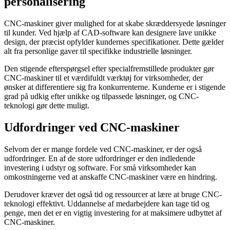
personalisering
CNC-maskiner giver mulighed for at skabe skræddersyede løsninger
til kunder. Ved hjælp af CAD-software kan designere lave unikke
design, der præcist opfylder kundernes specifikationer. Dette gælder
alt fra personlige gaver til specifikke industrielle løsninger.
Den stigende efterspørgsel efter specialfremstillede produkter gør
CNC-maskiner til et værdifuldt værktøj for virksomheder, der
ønsker at differentiere sig fra konkurrenterne. Kunderne er i stigende
grad på udkig efter unikke og tilpassede løsninger, og CNC-
teknologi gør dette muligt.
Udfordringer ved CNC-maskiner
Selvom der er mange fordele ved CNC-maskiner, er der også
udfordringer. En af de store udfordringer er den indledende
investering i udstyr og software. For små virksomheder kan
omkostningerne ved at anskaffe CNC-maskiner være en hindring.
Derudover kræver det også tid og ressourcer at lære at bruge CNC-
teknologi effektivt. Uddannelse af medarbejdere kan tage tid og
penge, men det er en vigtig investering for at maksimere udbyttet af
CNC-maskiner.