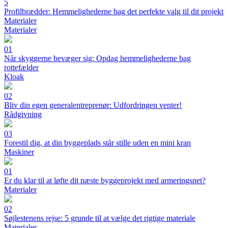
5
Profilbrædder: Hemmelighederne bag det perfekte valg til dit projekt
Materialer
Materialer
01
Når skyggerne bevæger sig: Opdag hemmelighederne bag
rottefælder
Kloak
02
Bliv din egen generalentreprenør: Udfordringen venter!
Rådgivning
03
Forestil dig, at din byggeplads står stille uden en mini kran
Maskiner
01
Er du klar til at løfte dit næste byggeprojekt med armeringsnet?
Materialer
02
Søjlestenens rejse: 5 grunde til at vælge det rigtige materiale
Materialer