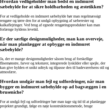
Hvordan vedligeholder man bedst en indmuret
sæbehylde for at sikre holdbarheden og æstetikken?
For at vedligeholde en indmuret sæbehylde bør man regelmæssigt
rengøre og tørre den for at undgå opbygning af sæberester og
kalkaflejringer. Ved brug af egnede rengøringsprodukter kan man
forlænge hyldens levetid.
Er der særlige designmuligheder, man kan overveje,
når man planlægger at opbygge en indmuret
sæbehylde?
Ja, der er mange designmuligheder såsom brug af forskellige
flisemønstre, farver og teksturer, integrerede lyskilder eller spejle, der
kan give hylden et unikt udtryk og tilpasse den til badeværelsens stil og
atmosfære.
Hvordan undgår man fejl og udfordringer, når man
bygger en indmuret sæbehylde op ad bagvæggen i en
bruseniche?
For at undgå fejl og udfordringer bør man tage sig tid til at planlægge
projektet grundigt, følge en nøje konstruktionsmetode, bruge