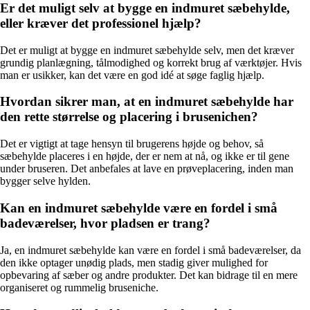
Er det muligt selv at bygge en indmuret sæbehylde,
eller kræver det professionel hjælp?
Det er muligt at bygge en indmuret sæbehylde selv, men det kræver
grundig planlægning, tålmodighed og korrekt brug af værktøjer. Hvis
man er usikker, kan det være en god idé at søge faglig hjælp.
Hvordan sikrer man, at en indmuret sæbehylde har
den rette størrelse og placering i brusenichen?
Det er vigtigt at tage hensyn til brugerens højde og behov, så
sæbehylde placeres i en højde, der er nem at nå, og ikke er til gene
under bruseren. Det anbefales at lave en prøveplacering, inden man
bygger selve hylden.
Kan en indmuret sæbehylde være en fordel i små
badeværelser, hvor pladsen er trang?
Ja, en indmuret sæbehylde kan være en fordel i små badeværelser, da
den ikke optager unødig plads, men stadig giver mulighed for
opbevaring af sæber og andre produkter. Det kan bidrage til en mere
organiseret og rummelig bruseniche.