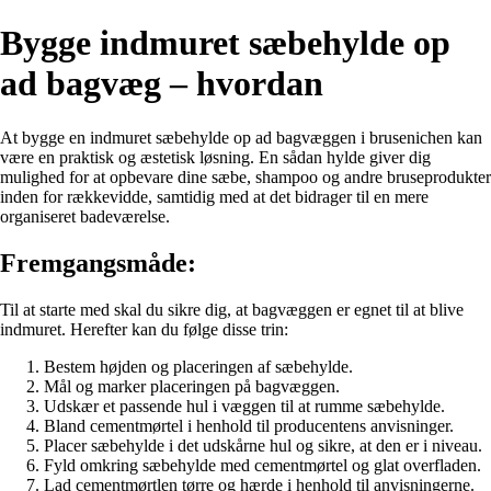
Bygge indmuret sæbehylde op
ad bagvæg – hvordan
At bygge en indmuret sæbehylde op ad bagvæggen i brusenichen kan
være en praktisk og æstetisk løsning. En sådan hylde giver dig
mulighed for at opbevare dine sæbe, shampoo og andre bruseprodukter
inden for rækkevidde, samtidig med at det bidrager til en mere
organiseret badeværelse.
Fremgangsmåde:
Til at starte med skal du sikre dig, at bagvæggen er egnet til at blive
indmuret. Herefter kan du følge disse trin:
Bestem højden og placeringen af sæbehylde.
Mål og marker placeringen på bagvæggen.
Udskær et passende hul i væggen til at rumme sæbehylde.
Bland cementmørtel i henhold til producentens anvisninger.
Placer sæbehylde i det udskårne hul og sikre, at den er i niveau.
Fyld omkring sæbehylde med cementmørtel og glat overfladen.
Lad cementmørtlen tørre og hærde i henhold til anvisningerne.