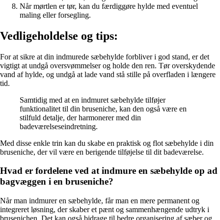
Når mørtlen er tør, kan du færdiggøre hylde med eventuel
maling eller forsegling.
Vedligeholdelse og tips:
For at sikre at din indmurede sæbehylde forbliver i god stand, er det
vigtigt at undgå oversvømmelser og holde den ren. Tør overskydende
vand af hylde, og undgå at lade vand stå stille på overfladen i længere
tid.
Samtidig med at en indmuret sæbehylde tilføjer
funktionalitet til din bruseniche, kan den også være en
stilfuld detalje, der harmonerer med din
badeværelseseindretning.
Med disse enkle trin kan du skabe en praktisk og flot sæbehylde i din
bruseniche, der vil være en berigende tilføjelse til dit badeværelse.
Hvad er fordelene ved at indmure en sæbehylde op ad
bagvæggen i en bruseniche?
Når man indmurer en sæbehylde, får man en mere permanent og
integreret løsning, der skaber et pænt og sammenhængende udtryk i
brusenichen. Det kan også bidrage til bedre organisering af sæber og