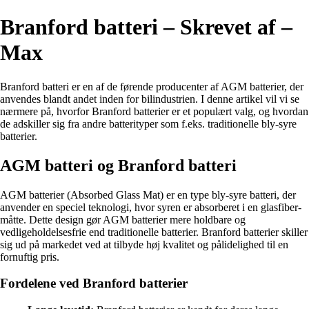
Branford batteri – Skrevet af –
Max
Branford batteri er en af de førende producenter af AGM batterier, der
anvendes blandt andet inden for bilindustrien. I denne artikel vil vi se
nærmere på, hvorfor Branford batterier er et populært valg, og hvordan
de adskiller sig fra andre batterityper som f.eks. traditionelle bly-syre
batterier.
AGM batteri og Branford batteri
AGM batterier (Absorbed Glass Mat) er en type bly-syre batteri, der
anvender en speciel teknologi, hvor syren er absorberet i en glasfiber-
måtte. Dette design gør AGM batterier mere holdbare og
vedligeholdelsesfrie end traditionelle batterier. Branford batterier skiller
sig ud på markedet ved at tilbyde høj kvalitet og pålidelighed til en
fornuftig pris.
Fordelene ved Branford batterier