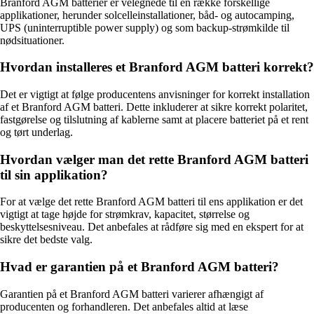
Branford AGM batterier er velegnede til en række forskellige
applikationer, herunder solcelleinstallationer, båd- og autocamping,
UPS (uninterruptible power supply) og som backup-strømkilde til
nødsituationer.
Hvordan installeres et Branford AGM batteri korrekt?
Det er vigtigt at følge producentens anvisninger for korrekt installation
af et Branford AGM batteri. Dette inkluderer at sikre korrekt polaritet,
fastgørelse og tilslutning af kablerne samt at placere batteriet på et rent
og tørt underlag.
Hvordan vælger man det rette Branford AGM batteri
til sin applikation?
For at vælge det rette Branford AGM batteri til ens applikation er det
vigtigt at tage højde for strømkrav, kapacitet, størrelse og
beskyttelsesniveau. Det anbefales at rådføre sig med en ekspert for at
sikre det bedste valg.
Hvad er garantien på et Branford AGM batteri?
Garantien på et Branford AGM batteri varierer afhængigt af
producenten og forhandleren. Det anbefales altid at læse