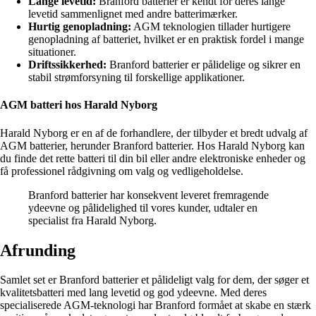
Lange levetid:
Branford batterier er kendt for deres lange
levetid sammenlignet med andre batterimærker.
Hurtig genopladning:
AGM teknologien tillader hurtigere
genopladning af batteriet, hvilket er en praktisk fordel i mange
situationer.
Driftssikkerhed:
Branford batterier er pålidelige og sikrer en
stabil strømforsyning til forskellige applikationer.
AGM batteri hos Harald Nyborg
Harald Nyborg er en af de forhandlere, der tilbyder et bredt udvalg af
AGM batterier, herunder Branford batterier. Hos Harald Nyborg kan
du finde det rette batteri til din bil eller andre elektroniske enheder og
få professionel rådgivning om valg og vedligeholdelse.
Branford batterier har konsekvent leveret fremragende
ydeevne og pålidelighed til vores kunder, udtaler en
specialist fra Harald Nyborg.
Afrunding
Samlet set er Branford batterier et pålideligt valg for dem, der søger et
kvalitetsbatteri med lang levetid og god ydeevne. Med deres
specialiserede AGM-teknologi har Branford formået at skabe en stærk