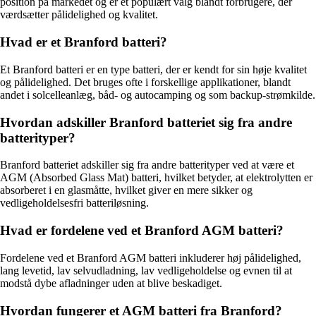
position på markedet og er et populært valg blandt forbrugere, der
værdsætter pålidelighed og kvalitet.
Hvad er et Branford batteri?
Et Branford batteri er en type batteri, der er kendt for sin høje kvalitet
og pålidelighed. Det bruges ofte i forskellige applikationer, blandt
andet i solcelleanlæg, båd- og autocamping og som backup-strømkilde.
Hvordan adskiller Branford batteriet sig fra andre
batterityper?
Branford batteriet adskiller sig fra andre batterityper ved at være et
AGM (Absorbed Glass Mat) batteri, hvilket betyder, at elektrolytten er
absorberet i en glasmåtte, hvilket giver en mere sikker og
vedligeholdelsesfri batteriløsning.
Hvad er fordelene ved et Branford AGM batteri?
Fordelene ved et Branford AGM batteri inkluderer høj pålidelighed,
lang levetid, lav selvudladning, lav vedligeholdelse og evnen til at
modstå dybe afladninger uden at blive beskadiget.
Hvordan fungerer et AGM batteri fra Branford?