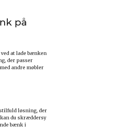
nk på
 ved at lade bænken
ing, der passer
 med andre møbler
ilfuld løsning, der
k kan du skræddersy
ende bænk i