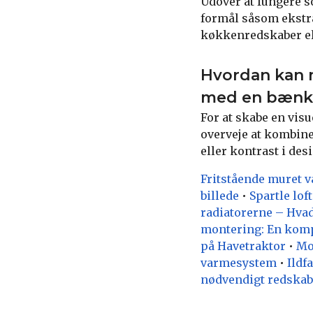
Udover at fungere 
formål såsom ekstr
køkkenredskaber ell
Hvordan kan m
med en bænk
For at skabe en vi
overveje at kombin
eller kontrast i des
Fritstående muret v
billede
•
Spartle loft
radiatorerne – Hvad
montering: En kompl
på Havetraktor
•
Mo
varmesystem
•
Ildf
nødvendigt redskab 