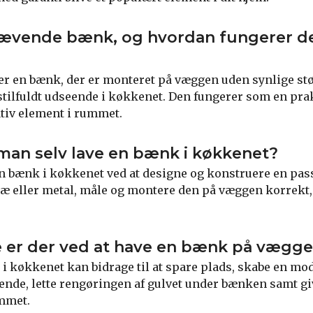
vævende bænk, og hvordan fungerer de
 en bænk, der er monteret på væggen uden synlige støt
g stilfuldt udseende i køkkenet. Den fungerer som en pr
tiv element i rummet.
man selv lave en bænk i køkkenet?
en bænk i køkkenet ved at designe og konstruere en pa
æ eller metal, måle og montere den på væggen korrekt, 
e er der ved at have en bænk på vægge
 køkkenet kan bidrage til at spare plads, skabe en mo
nde, lette rengøringen af gulvet under bænken samt gi
ummet.