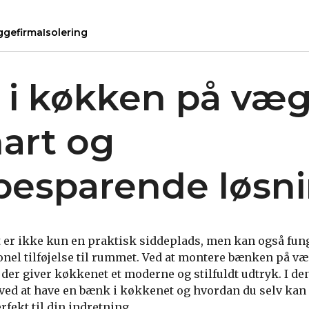
ggefirma
Isolering
i køkken på væ
art og
besparende løsn
 er ikke kun en praktisk siddeplads, men kan også fun
onel tilføjelse til rummet. Ved at montere bænken på v
der giver køkkenet et moderne og stilfuldt udtryk. I den
ved at have en bænk i køkkenet og hvordan du selv kan l
fekt til din indretning.