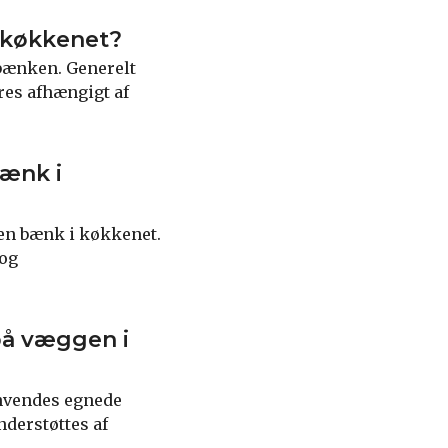
i køkkenet?
 bænken. Generelt
res afhængigt af
bænk i
e en bænk i køkkenet.
 og
på væggen i
anvendes egnede
nderstøttes af