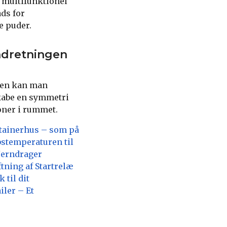
 multifunktionel
ds for
e puder.
ndretningen
gen kan man
kabe en symmetri
ioner i rummet.
tainerhus – som på
stemperaturen til
Jerndrager
tning af Startrelæ
 til dit
iler – Et