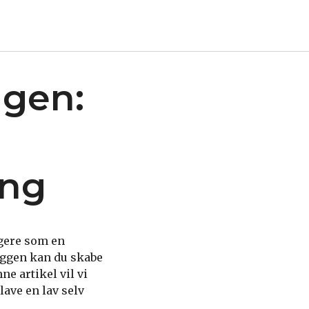
ggen:
ing
gere som en
æggen kan du skabe
ne artikel vil vi
ave en lav selv