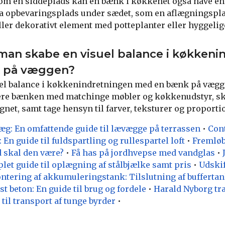
som en siddeplads kan en bænk i køkkenet også have en
a opbevaringsplads under sædet, som en aflægningspla
er dekorativt element med potteplanter eller hyggelig
an skabe en visuel balance i køkkeni
 på væggen?
suel balance i køkkenindretningen med en bænk på væg
ere bænken med matchinge møbler og køkkenudstyr, s
ignet, samt tage hensyn til farver, teksturer og proport
æg: En omfattende guide til lævægge på terrassen
•
Con
: En guide til fuldspartling og rullespartel loft
•
Fremløb
 skal den være?
•
Få has på jordhvepse med vandglas
•
et guide til oplægning af stålbjælke samt pris
•
Udskif
ntering af akkumuleringstank: Tilslutning af buffertank
ast beton: En guide til brug og fordele
•
Harald Nyborg tra
til transport af tunge byrder
•