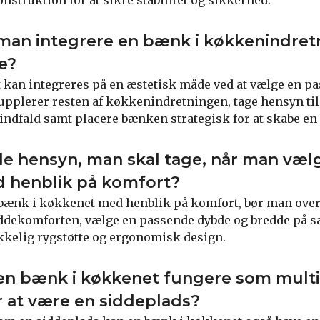
man integrere en bænk i køkkenindret
e?
kan integreres på en æstetisk måde ved at vælge en pa
upplerer resten af køkkenindretningen, tage hensyn t
indfald samt placere bænken strategisk for at skabe e
lle hensyn, man skal tage, når man væl
 henblik på komfort?
bænk i køkkenet med henblik på komfort, bør man overv
iddekomforten, vælge en passende dybde og bredde på s
kkelig rygstøtte og ergonomisk design.
en bænk i køkkenet fungere som multi
 at være en siddeplads?