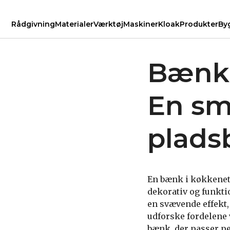
Rådgivning
Materialer
Værktøj
Maskiner
Kloak
Produkter
By
Bænk 
En sm
plads
En bænk i køkkenet
dekorativ og funkti
en svævende effekt, 
udforske fordelene 
bænk, der passer per