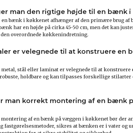
r man den rigtige højde til en bænk 
il en bænk i køkkenet afhænger af den primære brug af
n bænk har en højde på cirka 45-50 cm, men det kan juste
 den overordnede køkkenindretning.
aler er velegnede til at konstruere en 
metal, stål eller laminat er velegnede til at konstruer
robuste, holdbare og kan tilpasses forskellige stilarter
er man korrekt montering af en bænk 
kt montering af en bænk på væggen i køkkenet bør der 
 fastgørelsesmetoder, sikres at bænken er i vater og u
nstruktion for at sikre stabilitet og sikkerhed.