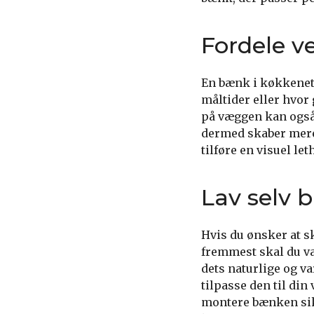
Fordele v
En bænk i køkkenet 
måltider eller hvor
på væggen kan også
dermed skaber mere
tilføre en visuel le
Lav selv 
Hvis du ønsker at s
fremmest skal du væ
dets naturlige og 
tilpasse den til di
montere bænken sikk