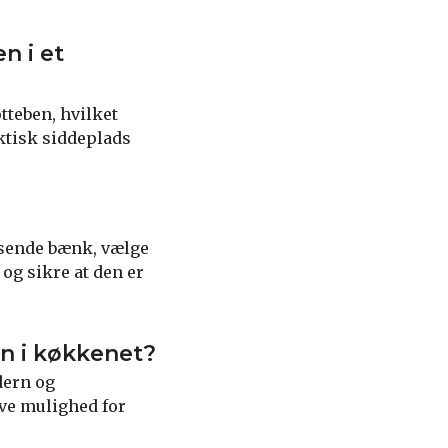
n i et
teben, hvilket
aktisk siddeplads
ssende bænk, vælge
og sikre at den er
n i køkkenet?
dern og
ve mulighed for