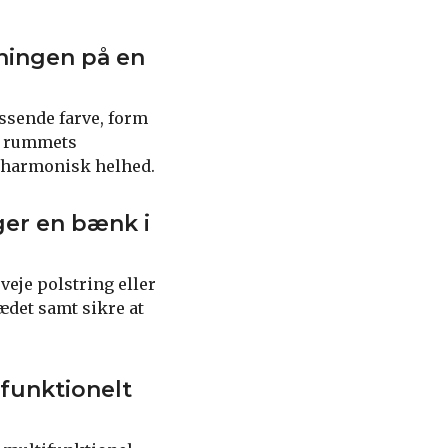
ningen på en
ssende farve, form
il rummets
n harmonisk helhed.
ger en bænk i
eje polstring eller
ædet samt sikre at
funktionelt