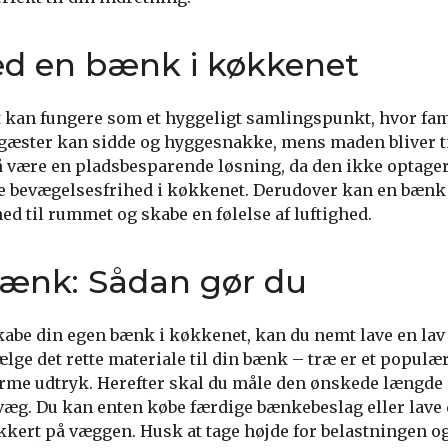
ed en bænk i køkkenet
kan fungere som et hyggeligt samlingspunkt, hvor fam
 gæster kan sidde og hyggesnakke, mens maden bliver t
 være en pladsbesparende løsning, da den ikke optager
 bevægelsesfrihed i køkkenet. Derudover kan en bænk
thed til rummet og skabe en følelse af luftighed.
bænk: Sådan gør du
kabe din egen bænk i køkkenet, kan du nemt lave en lav
lge det rette materiale til din bænk – træ er et populær
varme udtryk. Herefter skal du måle den ønskede længd
n væg. Du kan enten købe færdige bænkebeslag eller lave 
ert på væggen. Husk at tage højde for belastningen og