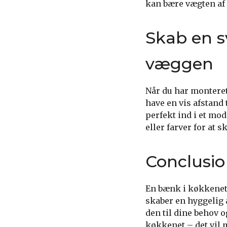
kan bære vægten af
Skab en 
væggen
Når du har montere
have en vis afstand t
perfekt ind i et m
eller farver for a
Conclusio
En bænk i køkkenet 
skaber en hyggelig 
den til dine behov 
køkkenet – det vil m