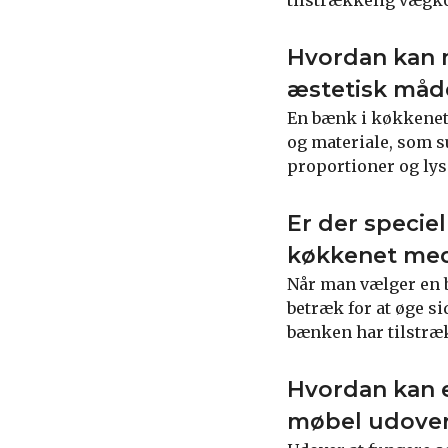
Hvordan kan 
æstetisk måd
En bænk i køkkenet 
og materiale, som s
proportioner og lys
Er der specie
køkkenet med
Når man vælger en 
betræk for at øge s
bænken har tilstræ
Hvordan kan 
møbel udover