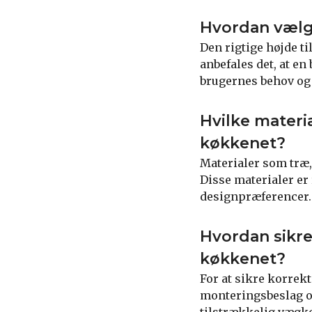
Hvordan vælge
Den rigtige højde t
anbefales det, at e
brugernes behov og
Hvilke materi
køkkenet?
Materialer som træ, 
Disse materialer er 
designpræferencer.
Hvordan sikr
køkkenet?
For at sikre korre
monteringsbeslag og
tilstrækkelig vægko