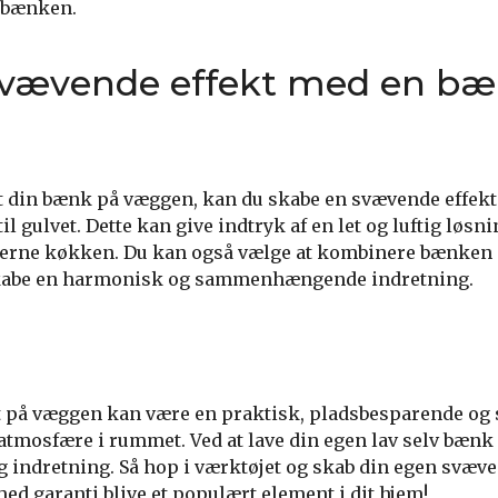
 bænken.
svævende effekt med en bæ
t din bænk på væggen, kan du skabe en svævende effekt
il gulvet. Dette kan give indtryk af en let og luftig løsn
oderne køkken. Du kan også vælge at kombinere bænken
t skabe en harmonisk og sammenhængende indretning.
på væggen kan være en praktisk, pladsbesparende og st
atmosfære i rummet. Ved at lave din egen lav selv bæn
og indretning. Så hop i værktøjet og skab din egen svæv
ed garanti blive et populært element i dit hjem!