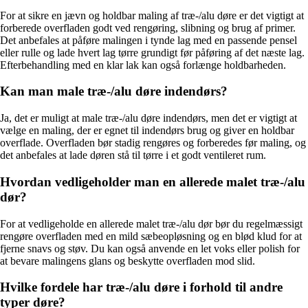
For at sikre en jævn og holdbar maling af træ-/alu døre er det vigtigt at
forberede overfladen godt ved rengøring, slibning og brug af primer.
Det anbefales at påføre malingen i tynde lag med en passende pensel
eller rulle og lade hvert lag tørre grundigt før påføring af det næste lag.
Efterbehandling med en klar lak kan også forlænge holdbarheden.
Kan man male træ-/alu døre indendørs?
Ja, det er muligt at male træ-/alu døre indendørs, men det er vigtigt at
vælge en maling, der er egnet til indendørs brug og giver en holdbar
overflade. Overfladen bør stadig rengøres og forberedes før maling, og
det anbefales at lade døren stå til tørre i et godt ventileret rum.
Hvordan vedligeholder man en allerede malet træ-/alu
dør?
For at vedligeholde en allerede malet træ-/alu dør bør du regelmæssigt
rengøre overfladen med en mild sæbeopløsning og en blød klud for at
fjerne snavs og støv. Du kan også anvende en let voks eller polish for
at bevare malingens glans og beskytte overfladen mod slid.
Hvilke fordele har træ-/alu døre i forhold til andre
typer døre?