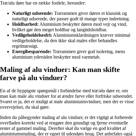
Træ/alu døre har en række fordele, herunder:
Naturligt udseende:
Trærammen giver døren et klassisk og
naturligt udseende, der passer godt til mange typer indretning.
Holdbarhed:
Aluminium beskytter døren mod vejr og vind,
hvilket gør den meget holdbar og langtidsholdbar.
Vedligeholdelsesfri:
Aluminiumsklædningen kræver minimal
vedligeholdelse, da den ikke skal males eller behandles
regelmæssigt.
Energibesparende:
Trærammen giver god isolering, mens
aluminium ydersiden beskytter mod varmetab.
Maling af alu vinduer: Kan man skifte
farve på alu vinduer?
En af de hyppigste spørgsmål i forbindelse med træ/alu døre er, om
man kan male alu vinduer for at ændre farve eller forfriske udseendet.
Svaret er ja, det er muligt at male aluminiumsvinduer, men der er visse
overvejelser, du skal gøre.
Inden du påbegynder maling af alu vinduer, er det vigtigt at forberede
overfladen korrekt ved at rengøre den grundigt og fjerne eventuelle
rester af gammel maling. Derefter skal du vælge en god kvalitet af
aluminiumsmaling, der er egnet til udendørs brug. Det anbefales også