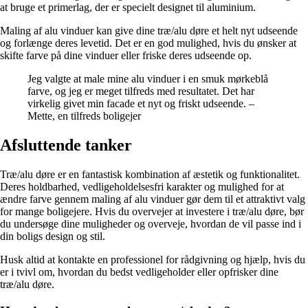
at bruge et primerlag, der er specielt designet til aluminium.
Maling af alu vinduer kan give dine træ/alu døre et helt nyt udseende
og forlænge deres levetid. Det er en god mulighed, hvis du ønsker at
skifte farve på dine vinduer eller friske deres udseende op.
Jeg valgte at male mine alu vinduer i en smuk mørkeblå
farve, og jeg er meget tilfreds med resultatet. Det har
virkelig givet min facade et nyt og friskt udseende. –
Mette, en tilfreds boligejer
Afsluttende tanker
Træ/alu døre er en fantastisk kombination af æstetik og funktionalitet.
Deres holdbarhed, vedligeholdelsesfri karakter og mulighed for at
ændre farve gennem maling af alu vinduer gør dem til et attraktivt valg
for mange boligejere. Hvis du overvejer at investere i træ/alu døre, bør
du undersøge dine muligheder og overveje, hvordan de vil passe ind i
din boligs design og stil.
Husk altid at kontakte en professionel for rådgivning og hjælp, hvis du
er i tvivl om, hvordan du bedst vedligeholder eller opfrisker dine
træ/alu døre.