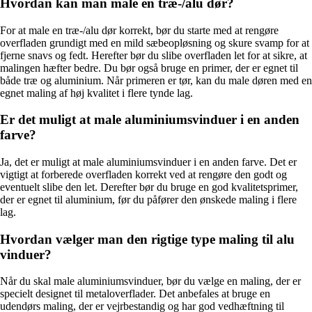
Hvordan kan man male en træ-/alu dør?
For at male en træ-/alu dør korrekt, bør du starte med at rengøre
overfladen grundigt med en mild sæbeopløsning og skure svamp for at
fjerne snavs og fedt. Herefter bør du slibe overfladen let for at sikre, at
malingen hæfter bedre. Du bør også bruge en primer, der er egnet til
både træ og aluminium. Når primeren er tør, kan du male døren med en
egnet maling af høj kvalitet i flere tynde lag.
Er det muligt at male aluminiumsvinduer i en anden
farve?
Ja, det er muligt at male aluminiumsvinduer i en anden farve. Det er
vigtigt at forberede overfladen korrekt ved at rengøre den godt og
eventuelt slibe den let. Derefter bør du bruge en god kvalitetsprimer,
der er egnet til aluminium, før du påfører den ønskede maling i flere
lag.
Hvordan vælger man den rigtige type maling til alu
vinduer?
Når du skal male aluminiumsvinduer, bør du vælge en maling, der er
specielt designet til metaloverflader. Det anbefales at bruge en
udendørs maling, der er vejrbestandig og har god vedhæftning til