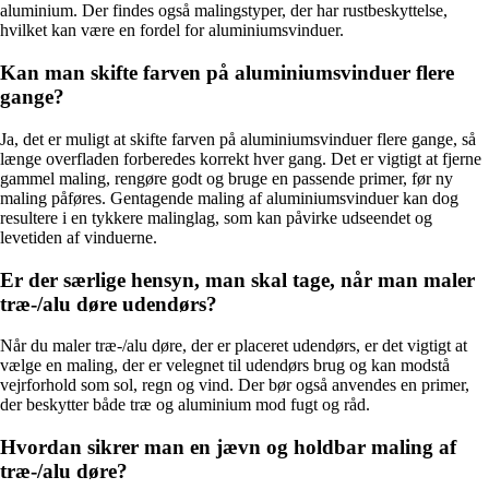
aluminium. Der findes også malingstyper, der har rustbeskyttelse,
hvilket kan være en fordel for aluminiumsvinduer.
Kan man skifte farven på aluminiumsvinduer flere
gange?
Ja, det er muligt at skifte farven på aluminiumsvinduer flere gange, så
længe overfladen forberedes korrekt hver gang. Det er vigtigt at fjerne
gammel maling, rengøre godt og bruge en passende primer, før ny
maling påføres. Gentagende maling af aluminiumsvinduer kan dog
resultere i en tykkere malinglag, som kan påvirke udseendet og
levetiden af vinduerne.
Er der særlige hensyn, man skal tage, når man maler
træ-/alu døre udendørs?
Når du maler træ-/alu døre, der er placeret udendørs, er det vigtigt at
vælge en maling, der er velegnet til udendørs brug og kan modstå
vejrforhold som sol, regn og vind. Der bør også anvendes en primer,
der beskytter både træ og aluminium mod fugt og råd.
Hvordan sikrer man en jævn og holdbar maling af
træ-/alu døre?