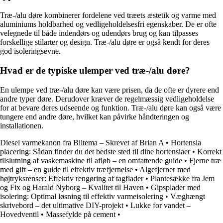
Træ-/alu døre kombinerer fordelene ved træets æstetik og varme med
aluminiums holdbarhed og vedligeholdelsesfri egenskaber. De er ofte
velegnede til både indendørs og udendørs brug og kan tilpasses
forskellige stilarter og design. Træ-/alu døre er også kendt for deres
god isoleringsevne.
Hvad er de typiske ulemper ved træ-/alu døre?
En ulempe ved træ-/alu døre kan være prisen, da de ofte er dyrere end
andre typer døre. Derudover kræver de regelmæssig vedligeholdelse
for at bevare deres udseende og funktion. Træ-/alu døre kan også være
tungere end andre døre, hvilket kan påvirke håndteringen og
installationen.
Diesel varmekanon fra Biltema – Skrevet af Brian A
•
Hortensia
placering: Sådan finder du det bedste sted til dine hortensiaer
•
Korrekt
tilslutning af vaskemaskine til afløb – en omfattende guide
•
Fjerne træ
med gift – en guide til effektiv træfjernelse
•
Algefjerner med
højtryksrenser: Effektiv rengøring af tagflader
•
Plantesække fra Jem
og Fix og Harald Nyborg – Kvalitet til Haven
•
Gipsplader med
isolering: Optimal løsning til effektiv varmeisolering
•
Væghængt
skrivebord – det ultimative DIY-projekt
•
Lukke for vandet –
Hovedventil
•
Massefylde på cement
•