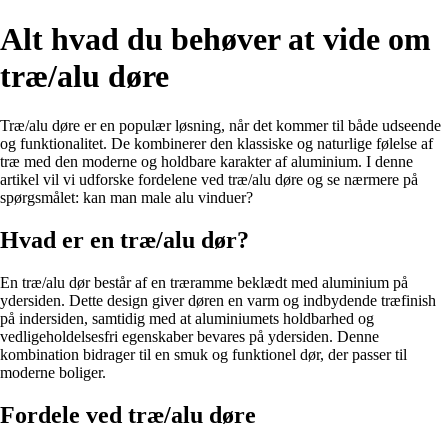
Alt hvad du behøver at vide om
træ/alu døre
Træ/alu døre er en populær løsning, når det kommer til både udseende
og funktionalitet. De kombinerer den klassiske og naturlige følelse af
træ med den moderne og holdbare karakter af aluminium. I denne
artikel vil vi udforske fordelene ved træ/alu døre og se nærmere på
spørgsmålet: kan man male alu vinduer?
Hvad er en træ/alu dør?
En træ/alu dør består af en træramme beklædt med aluminium på
ydersiden. Dette design giver døren en varm og indbydende træfinish
på indersiden, samtidig med at aluminiumets holdbarhed og
vedligeholdelsesfri egenskaber bevares på ydersiden. Denne
kombination bidrager til en smuk og funktionel dør, der passer til
moderne boliger.
Fordele ved træ/alu døre