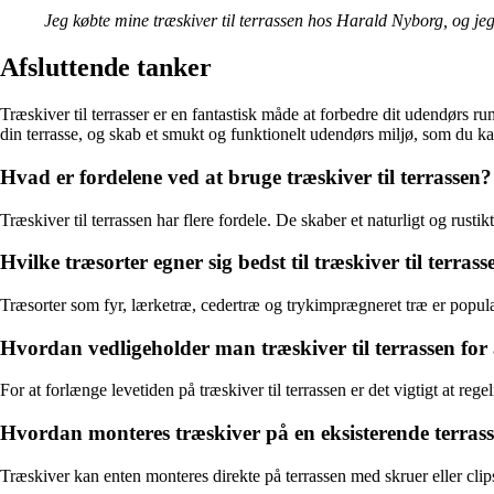
Jeg købte mine træskiver til terrassen hos Harald Nyborg, og je
Afsluttende tanker
Træskiver til terrasser er en fantastisk måde at forbedre dit udendørs ru
din terrasse, og skab et smukt og funktionelt udendørs miljø, som du k
Hvad er fordelene ved at bruge træskiver til terrassen?
Træskiver til terrassen har flere fordele. De skaber et naturligt og rus
Hvilke træsorter egner sig bedst til træskiver til terrass
Træsorter som fyr, lærketræ, cedertræ og trykimprægneret træ er populær
Hvordan vedligeholder man træskiver til terrassen for 
For at forlænge levetiden på træskiver til terrassen er det vigtigt at r
Hvordan monteres træskiver på en eksisterende terras
Træskiver kan enten monteres direkte på terrassen med skruer eller clip