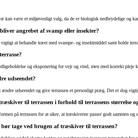
 træ kan være et miljøvenligt valg, da de er biologisk nedbrydelige og 
 bliver angrebet af svamp eller insekter?
t vigtigt at behandle træet med svampe- og insektmiddel samt holde terra
terrasse?
 vedligeholdelse og eksponering for vejr og vind, men med korrekt pleje 
ndre udseendet?
r at ændre udseendet og give terrassen et personligt præg. Det er dog vigt
skiver til terrassen i forhold til terrassens størrelse 
ormen på terrassen for at sikre, at træskiverne passer godt sammen og sk
bør tage ved brugen af træskiver til terrassen?