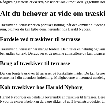
Rådgivning
Materialer
Værktøj
Maskiner
Kloak
Produkter
Byggefirma
Iso
Alt du behøver at vide om træskiv
Træskiver til terrasser er en populær løsning, når det kommer til udend
rum, og hvor du kan købe dem, herunder hos Harald Nyborg.
Fordele ved træskiver til terrasse
Træskiver til terrasser har mange fordele. De tilføjer en naturlig og v
behandles korrekt. Derudover er de nemme at installere og kan tilpasse
Brug af træskiver til terrasse
Du kan bruge træskiver til terrasser på forskellige måder. Du kan brug
elementer i din udendørs indretning. Mulighederne er nærmest uendelig
Køb træskiver hos Harald Nyborg
Harald Nyborg er en pålidelig leverandør af træskiver til terrasser. Dere
Nyborgs eksperthjælp kan du være sikker på at få kvalitetsprodukter til