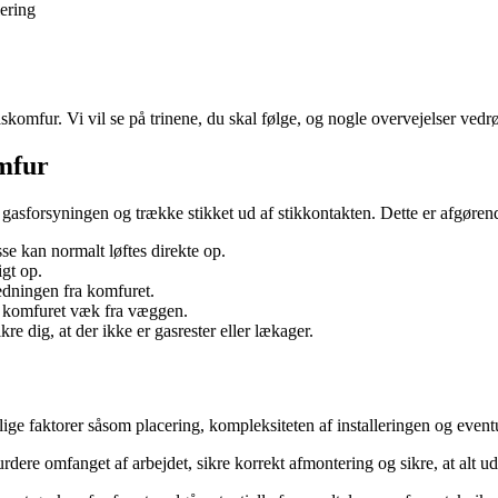
lering
komfur. Vi vil se på trinene, du skal følge, og nogle overvejelser vedr
omfur
 gasforsyningen og trække stikket ud af stikkontakten. Dette er afgørend
se kan normalt løftes direkte op.
igt op.
edningen fra komfuret.
ke komfuret væk fra væggen.
re dig, at der ikke er gasrester eller lækager.
lige faktorer såsom placering, kompleksiteten af installeringen og even
 vurdere omfanget af arbejdet, sikre korrekt afmontering og sikre, at alt 