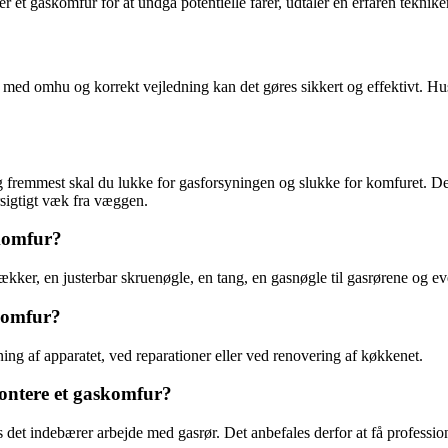
 et gaskomfur for at undgå potentielle farer, udtaler en erfaren tekniker
 omhu og korrekt vejledning kan det gøres sikkert og effektivt. Husk al
og fremmest skal du lukke for gasforsyningen og slukke for komfuret. De
rsigtigt væk fra væggen.
skomfur?
kker, en justerbar skruenøgle, en tang, en gasnøgle til gasrørene og eve
komfur?
ing af apparatet, ved reparationer eller ved renovering af køkkenet.
montere et gaskomfur?
t indebærer arbejde med gasrør. Det anbefales derfor at få professionel 