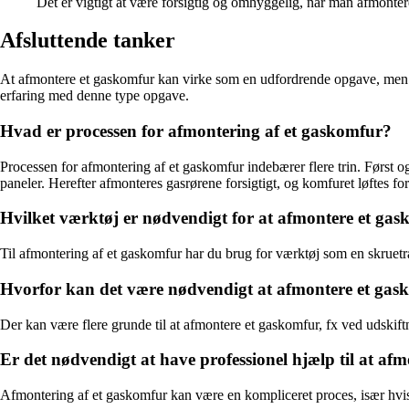
Det er vigtigt at være forsigtig og omhyggelig, når man afmonterer
Afsluttende tanker
At afmontere et gaskomfur kan virke som en udfordrende opgave, men med
erfaring med denne type opgave.
Hvad er processen for afmontering af et gaskomfur?
Processen for afmontering af et gaskomfur indebærer flere trin. Først 
paneler. Herefter afmonteres gasrørene forsigtigt, og komfuret løftes fo
Hvilket værktøj er nødvendigt for at afmontere et ga
Til afmontering af et gaskomfur har du brug for værktøj som en skruetræ
Hvorfor kan det være nødvendigt at afmontere et gas
Der kan være flere grunde til at afmontere et gaskomfur, fx ved udskiftn
Er det nødvendigt at have professionel hjælp til at af
Afmontering af et gaskomfur kan være en kompliceret proces, især hvis de