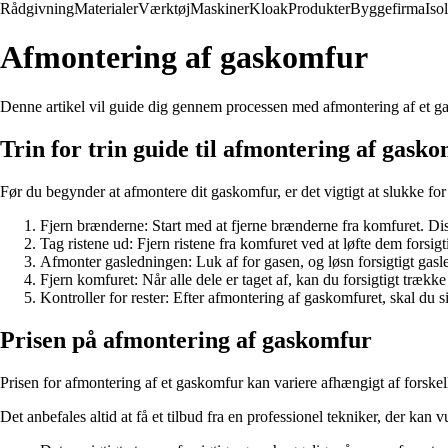
Rådgivning
Materialer
Værktøj
Maskiner
Kloak
Produkter
Byggefirma
Iso
Afmontering af gaskomfur
Denne artikel vil guide dig gennem processen med afmontering af et gas
Trin for trin guide til afmontering af gask
Før du begynder at afmontere dit gaskomfur, er det vigtigt at slukke for
Fjern brænderne: Start med at fjerne brænderne fra komfuret. Dis
Tag ristene ud: Fjern ristene fra komfuret ved at løfte dem forsigt
Afmonter gasledningen: Luk af for gasen, og løsn forsigtigt gasl
Fjern komfuret: Når alle dele er taget af, kan du forsigtigt træk
Kontroller for rester: Efter afmontering af gaskomfuret, skal du sik
Prisen på afmontering af gaskomfur
Prisen for afmontering af et gaskomfur kan variere afhængigt af forskel
Det anbefales altid at få et tilbud fra en professionel tekniker, der kan