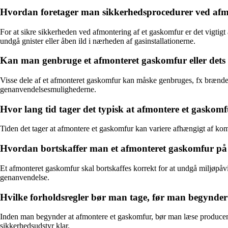
Hvordan foretager man sikkerhedsprocedurer ved afm
For at sikre sikkerheden ved afmontering af et gaskomfur er det vigti
undgå gnister eller åben ild i nærheden af gasinstallationerne.
Kan man genbruge et afmonteret gaskomfur eller dets 
Visse dele af et afmonteret gaskomfur kan måske genbruges, fx brændere,
genanvendelsesmulighederne.
Hvor lang tid tager det typisk at afmontere et gaskom
Tiden det tager at afmontere et gaskomfur kan variere afhængigt af komf
Hvordan bortskaffer man et afmonteret gaskomfur på
Et afmonteret gaskomfur skal bortskaffes korrekt for at undgå miljøpåvi
genanvendelse.
Hvilke forholdsregler bør man tage, før man begynder
Inden man begynder at afmontere et gaskomfur, bør man læse producente
sikkerhedsudstyr klar.